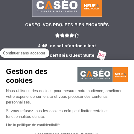
CASÉO, VOS PROJETS BIEN ENCADRÉS
4,4/5
de satisfaction client
Continuer sans accepter
2 753 Avis certifiés Guest Suite
PRODUITS
Gestion des
INFORMATIONS
cookies
Nous utilisons des cookies pour mesurer notre audience, améliorer
CONSEILS
votre expérience sur le site et vous proposer des contenus
personnalisés.
Si vous refusez tous les cookies cela peut limiter certaines
fonctionnalités du site.
Lire la politique de confidentialité
Mentions légales
CGU
Politique de protection des données personnelles
CGV
Consentements certifiés par