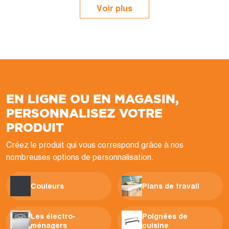
Voir plus
EN LIGNE OU EN MAGASIN,
PERSONNALISEZ VOTRE
PRODUIT
Créez le produit qui vous correspond grâce à nos
nombreuses options de personnalisation.
Couleurs
Plans de travail
Les électro-
Poignées de
ménagers
cuisine