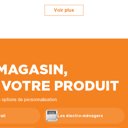
Voir plus
 MAGASIN,
 VOTRE PRODUIT
 options de personnalisation.
ail
Les électro-ménagers