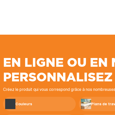
EN LIGNE OU EN
PERSONNALISEZ
Créez le produit qui vous correspond grâce à nos nombreuses
Couleurs
Plans de trav