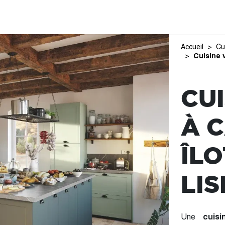
Accueil
Cu
Cuisine 
CU
À 
ÎLO
LI
Une
cuis