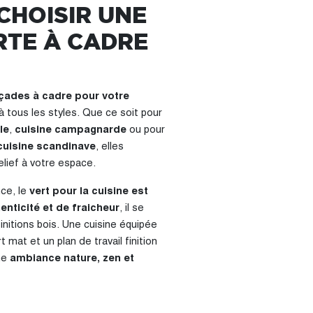
CHOISIR UNE
RTE À CADRE
çades à cadre pour votre
 tous les styles. Que ce soit pour
le
,
cuisine campagnarde
ou pour
cuisine scandinave
, elles
lief à votre espace.
nce, le
vert pour la cuisine est
enticité et de fraicheur
, il se
initions bois. Une cuisine équipée
mat et un plan de travail finition
ne
ambiance nature, zen et