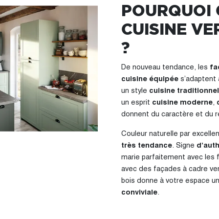
POURQUOI 
CUISINE VE
?
De nouveau tendance, les
fa
cuisine équipée
s’adaptent à
un style
cuisine traditionnel
un esprit
cuisine moderne
,
donnent du caractère et du re
Couleur naturelle par excelle
très tendance
. Signe
d’auth
marie parfaitement avec les f
avec des façades à cadre vert 
bois donne à votre espace u
conviviale
.