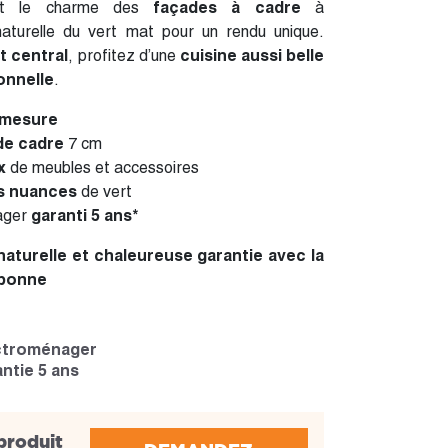
ent le charme des
façades à cadre
à
naturelle du vert mat pour un rendu unique.
ot central
, profitez d’une
cuisine aussi belle
onnelle
.
-mesure
de cadre
7 cm
ix
de meubles et accessoires
s nuances
de vert
ager
garanti 5 ans*
aturelle et chaleureuse garantie avec la
sbonne
ctroménager
ntie 5 ans
produit