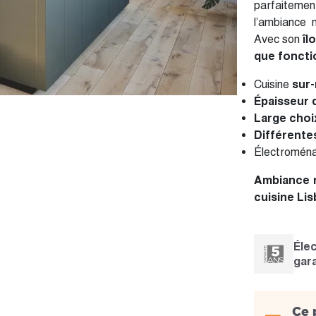
parfaitem
l’ambiance 
Avec son
îl
que foncti
Cuisine
sur
Épaisseur 
Large cho
Différente
Électromén
Ambiance n
cuisine Li
Éle
gara
Ce 