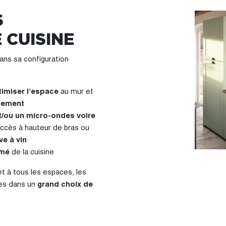
S
 CUISINE
ans sa configuration
imiser l’espace
au mur et
gement
et/ou un micro-ondes voire
ccès à hauteur de bras ou
e à vin
rmé
de la cuisine
et à tous les espaces, les
les dans un
grand choix de