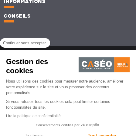
INFORMATIONS
CONSEILS
Continuer sans accepter
Mentions légales
CGU
Politique de protection des données personnelles
CGV
Gestion des
Gestion des cookies
cookies
© Caséo - 2026 | Agence de création de site web - Lemon Interactive
Nous utilisons des cookies pour mesurer notre audience, améliorer
votre expérience sur le site et vous proposer des contenus
personnalisés.
Si vous refusez tous les cookies cela peut limiter certaines
fonctionnalités du site.
Lire la politique de confidentialité
Consentements certifiés par
Je choisis
Tout accepter