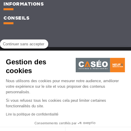
INFORMATIONS
CONSEILS
Continuer sans accepter
Mentions légales
CGU
Politique de protection des données personnelles
CGV
Gestion des
Gestion des cookies
cookies
© Caséo - 2026 | Agence de création de site web - Lemon Interactive
Nous utilisons des cookies pour mesurer notre audience, améliorer
votre expérience sur le site et vous proposer des contenus
personnalisés.
Si vous refusez tous les cookies cela peut limiter certaines
fonctionnalités du site.
Lire la politique de confidentialité
Consentements certifiés par