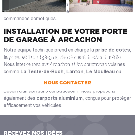
Chaque modèle peut être personnalisé : hublots, portillon
intégré, couleurs, panneaux décoratifs ou encore
commandes domotiques.
INSTALLATION DE VOTRE PORTE
DE GARAGE À ARCACHON
UN PROJET ?
Notre équipe technique prend en charge la
prise de cotes,
Nous vous accompagnons dans votre projet
la pose et les réglages
, directement à votre domicile.
Nous intervenons sur Arcachon et les communes voisines
de la conception jusqu’à la pose !
comme
La Teste-de-Buch
,
Lanton
,
Le Moulleau
ou
Pyla-sur-Mer
.
NOUS CONTACTER
Besoin d'un abri sans construction ? Nous proposons
également des
carports aluminium
, conçus pour protéger
efficacement vos véhicules.
Contactez Caséo Arcachon pour un devis gratuit et
personnalisé pour votre porte de garage.
RECEVEZ NOS IDÉES