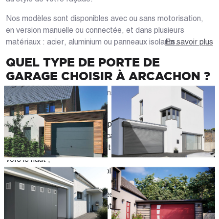
Nos modèles sont disponibles avec ou sans motorisation,
en version manuelle ou connectée, et dans plusieurs
matériaux : acier, aluminium ou panneaux isolants.
En savoir plus
QUEL TYPE DE PORTE DE
GARAGE CHOISIR À ARCACHON ?
Nous vous accompagnons dans le choix du modèle le plus
adapté à vos besoins :
Porte sectionnelle :
idéale pour optimiser l'espace
intérieur avec ouverture verticale sous plafond ;
Porte basculante :
simple et fonctionnelle, avec ouverture
vers le haut ;
Porte enroulable :
gain de place maximal, fonctionnement
silencieux ;
Porte latérale :
pour un accès piéton facilité et une
ouverture sans encombrement au plafond.