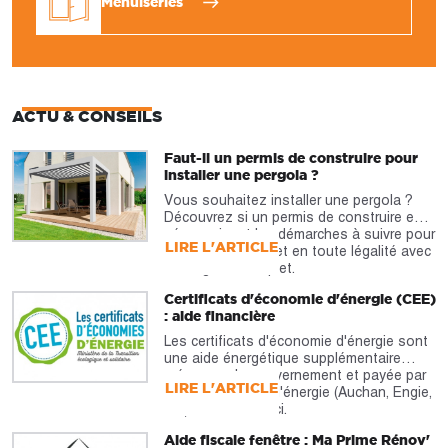
Menuiseries
ACTU & CONSEILS
Faut-il un permis de construire pour
installer une pergola ?
Vous souhaitez installer une pergola ?
Découvrez si un permis de construire est
nécessaire et les démarches à suivre pour
LIRE L'ARTICLE
réaliser votre projet en toute légalité avec
notre guide complet.
Certificats d'économie d'énergie (CEE)
: aide financière
Les certificats d'économie d'énergie sont
une aide énergétique supplémentaire
prévue par le gouvernement et payée par
LIRE L'ARTICLE
les fournisseurs d'énergie (Auchan, Engie,
etc). À découvrir ici.
Aide fiscale fenêtre : Ma Prime Rénov'