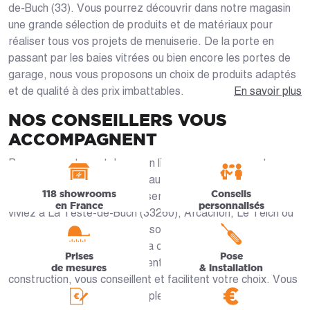
de-Buch (33). Vous pourrez découvrir dans notre magasin
une grande sélection de produits et de matériaux pour
réaliser tous vos projets de menuiserie. De la porte en
passant par les baies vitrées ou bien encore les portes de
garage, nous vous proposons un choix de produits adaptés
et de qualité à des prix imbattables.
En savoir plus
NOS CONSEILLERS VOUS
ACCOMPAGNENT
Parcourez notre catalogue en ligne ou venez rencontrer nos
spécialistes en magasin qui sauront vous guider pas à pas
118 showrooms
Conseils
dans le choix de votre menuiserie sur-mesure. Que vous
en France
personnalisés
viviez à La Teste-de-Buch (33260), Arcachon, Le Teich ou
Biganos, nos artisans locaux sont présents pour vous. Du
choix des matériaux jusqu’à la conception du produit final,
Prises
Pose
les équipes de Caséo élaborent votre projet de
de mesures
& installation
construction, vous conseillent et facilitent votre choix. Vous
profitez alors d’un devis complet et 100% gratuit pour