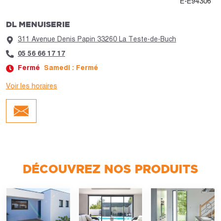
E-E94306
DL MENUISERIE
311 Avenue Denis Papin 33260 La Teste-de-Buch
05 56 66 17 17
Fermé
Samedi : Fermé
Voir les horaires
Jour :
Horaires :
Lundi
Fermé
Mardi
Fermé
Mercredi
Fermé
Jeudi
Fermé
Vendredi
Fermé
Samedi
Fermé
DÉCOUVREZ NOS PRODUITS
Dimanche
Fermé