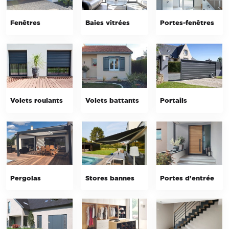
Fenêtres
Baies vitrées
Portes-fenêtres
Volets roulants
Volets battants
Portails
Pergolas
Stores bannes
Portes d'entrée