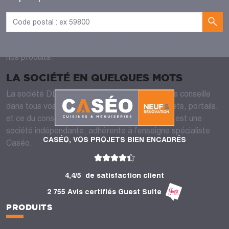
Enfin, vous rendre dans votre magasin de menuiserie à La
Teste-de-Buch, dans la région Nouvelle-Aquitaine, c’est
aussi l’occasion de venir toucher et ressentir la qualité de
nos produits.
LA SOCIÉTÉ EN QUELQUES MOTS
La société DL Menuiserie vous accueille et vous conseille
dans tous vos projets de fenêtres, portes, volets, portails,
et ce du conseil jusqu’à la pose. DL Menuiserie est une
société indépendante, adhérente à l’enseigne spécialiste
CASÉO, VOS PROJETS BIEN ENCADRÉS
Caséo.
4,4/5
de satisfaction client
2 755 Avis certifiés Guest Suite
PRODUITS