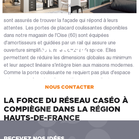
répond à votre besoin. Du choix des décors et finitions à la
personnalisation, les compiègnois qui choisissent Caséo
sont assurés de trouver la façade qui répond à leurs
attentes. Les portes de placard coulissantes disponibles
dans notre magasin de l'Oise (60) sont équipées
d'amortisseurs et guidées par un rail qui assure une
UN PROJET ?
ouverture simplifiée sans encombrer l'espace. Elles
permettent de réduire les dimensions globales au minimum
Nous vous accompagnons dans votre projet
et leur aspect linéaire s'intègre bien aux maisons modernes.
de la conception jusqu’à la pose !
Comme la porte coulissante ne requiert pas plus d'espace
qu'une porte fermée, elle constitue une excellente
NOUS CONTACTER
alternative pour optimiser les petits espaces.
LA FORCE DU RÉSEAU CASÉO À
COMPIÈGNE DANS LA RÉGION
HAUTS-DE-FRANCE
Les placards et dressings sont un élément primordial pour
organiser et ranger son lieu de vie. Qu'ils se trouvent dans
RECEVEZ NOS IDÉES