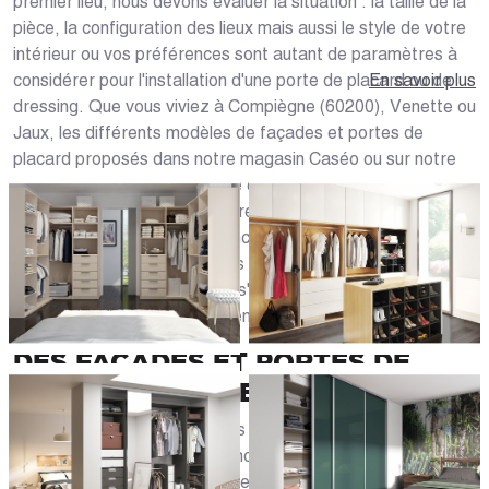
premier lieu, nous devons évaluer la situation : la taille de la
pièce, la configuration des lieux mais aussi le style de votre
intérieur ou vos préférences sont autant de paramètres à
considérer pour l'installation d'une porte de placard ou de
En savoir plus
dressing. Que vous viviez à Compiègne (60200), Venette ou
Jaux, les différents modèles de façades et portes de
placard proposés dans notre magasin Caséo ou sur notre
site web vous permettront de créer la garde-robe dont
vous avez toujours rêvé. Notre offre comprend un large
choix de portes aussi bien fonctionnelles qu'esthétiques.
Toutes nos portes et façades sont intégralement
personnalisables et pourront s'accorder avec le style de la
pièce, le mobilier et équipements de votre intérieur.
DES FAÇADES ET PORTES DE
PLACARD SUR MESURE
Au-delà de vous proposer des menuiseries sur mesure et
adaptées à vos contraintes, nous vous proposons un choix
de personnalisations pour créer le dressing ou placard qui