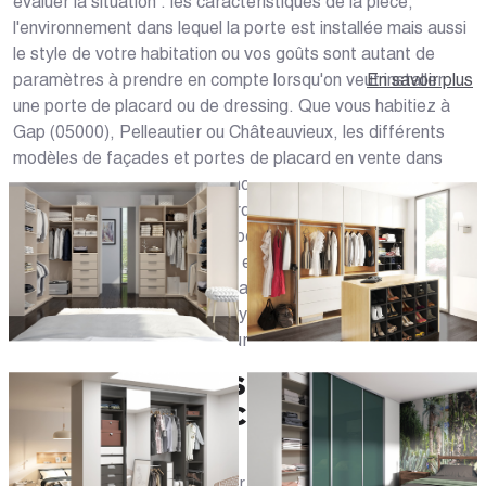
évaluer la situation : les caractéristiques de la pièce,
l'environnement dans lequel la porte est installée mais aussi
le style de votre habitation ou vos goûts sont autant de
paramètres à prendre en compte lorsqu'on veut installer
En savoir plus
une porte de placard ou de dressing. Que vous habitiez à
Gap (05000), Pelleautier ou Châteauvieux, les différents
modèles de façades et portes de placard en vente dans
notre magasin Caséo ou sur notre site Internet vous
permettront de réaliser la garde-robe dont vous avez
toujours rêvé. Nous vous proposons un large choix de
portes à la fois fonctionnelles et esthétiques. Toutes nos
portes et façades sont intégralement personnalisables et
peuvent s'accorder avec le style de la pièce, le mobilier et
équipements de votre intérieur.
DÉCOUVREZ DES FAÇADES ET
PORTES DE PLACARD SUR
MESURE
Outre le fait de vous proposer des menuiseries sur mesure