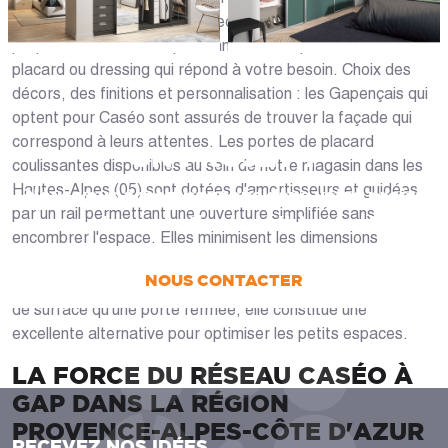
adaptées à vos contraintes techniques, nous vous
proposons un choix de personnalisations pour créer le
placard ou dressing qui répond à votre besoin. Choix des
décors, des finitions et personnalisation : les Gapençais qui
optent pour Caséo sont assurés de trouver la façade qui
correspond à leurs attentes. Les portes de placard
UN PROJET ?
coulissantes disponibles au sein de notre magasin dans les
Hautes-Alpes (05) sont dotées d'amortisseurs et guidées
Nous vous accompagnons dans votre projet
par un rail permettant une ouverture simplifiée sans
de la conception jusqu’à la pose !
encombrer l'espace. Elles minimisent les dimensions
globales et leur aspect linéaire s'intègre bien aux maisons
NOUS CONTACTER
modernes. Comme la porte coulissante ne requiert pas plus
de surface qu'une porte fermée, elle constitue une
excellente alternative pour optimiser les petits espaces.
LA FORCE DU RÉSEAU CASÉO À
GAP DANS LA RÉGION
PROVENCE-ALPES-CÔTE D'AZUR
RECEVEZ NOS IDÉES