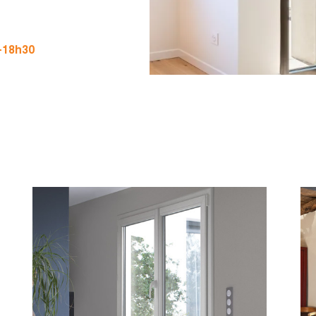
0-18h30
30
PRENDRE RDV
30
30
h30
30