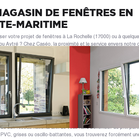
AGASIN DE FENÊTRES EN
TE-MARITIME
ser votre projet de fenêtres à La Rochelle (17000) ou à quelque
ou Aytré ? Chez Caséo, la proximité et le service envers notre c
-vous à nos spécialistes Rochelais. Ceux-ci vous reçoivent au s
es solutions de fenêtres sur mesure adaptées à votre logement.
olation, la prise de mesures de vos ouvertures et le choix des mat
 fenêtres et baies. Grâce à Caséo, la pose et le changement de
s été aussi simples !
ANTAGES DU RÉSEAU CASÉ
ON NOUVELLE-AQUITAINE
series et installateur de fenêtres à La Rochelle (17), en Chare
 de son réseau national afin de vous faire bénéficier de prix par
s PVC, grises ou oscillo-battantes, vous trouverez forcément u