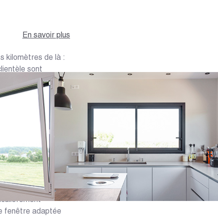
En savoir plus
s kilomètres de là :
lientèle sont
ein du magasin afin
 Bénéficiez de leur
ériaux les plus
 fenêtres à La
O DANS
nte-Maritime, Caséo
ticulièrement
ne fenêtre adaptée