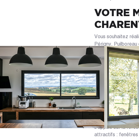
VOTRE M
CHAREN
Vous souhaitez réali
Périgny, Puilboreau 
essentiels. Adressez
de vous présenter d
savoir-faire sur l'is
appropriés pour vos
Rochelle n'ont jamai
LES AV
LA RÉGI
Spécialiste en menui
s'appuie sur la force
attractifs : fenêtre