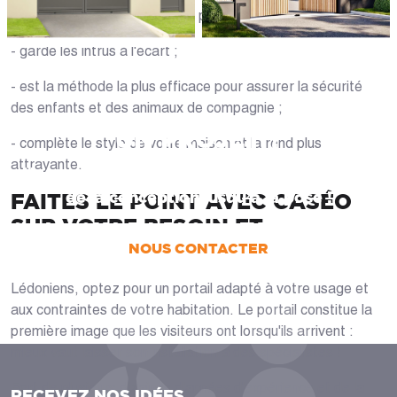
- augmente la valeur de votre propriété dans le Jura (39) ;
- garde les intrus à l'écart ;
- est la méthode la plus efficace pour assurer la sécurité
des enfants et des animaux de compagnie ;
UN PROJET ?
- complète le style de votre maison et la rend plus
attrayante.
Nous vous accompagnons dans votre projet
de la conception jusqu’à la pose !
FAITES LE POINT AVEC CASÉO
SUR VOTRE BESOIN ET
DEMANDEZ UN DEVIS
NOUS CONTACTER
Lédoniens, optez pour un portail adapté à votre usage et
aux contraintes de votre habitation. Le portail constitue la
première image que les visiteurs ont lorsqu'ils arrivent :
mieux vaut laisser son installation à des spécialistes !
Fort de plusieurs dizaines d'années d'expérience et de la
RECEVEZ NOS IDÉES