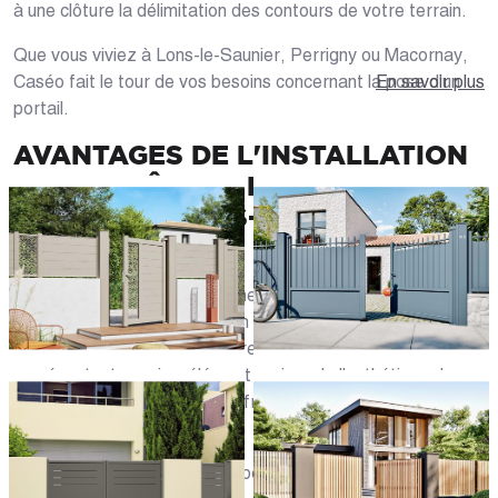
à une clôture la délimitation des contours de votre terrain.
Que vous viviez à Lons-le-Saunier, Perrigny ou Macornay,
Caséo fait le tour de vos besoins concernant la pose d'un
En savoir plus
portail.
AVANTAGES DE L'INSTALLATION
D'UNE CLÔTURE ET D'UN
PORTAIL À LONS-LE-SAUNIER
(39)
Un portail d'entrée agit comme protection : il complète les
murs de clôture de l'habitation et protège votre maison des
regards indiscrets. Une clôture et/ou un portail
représentent aussi un élément majeur de l'esthétique de
votre résidence, tout en lui offrant une sécurité plus
importante.
Les avantages principaux du portail :