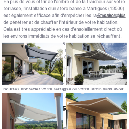
En plus de vous offrir de l'ombre et de la fraîcheur sur votre
terrasse, l'installation d'un store banne à Martigues (13500)
est également efficace afin d'empêcher les rayons du soleil
En savoir plus
de pénétrer et de chauffer l'intérieur de votre habitation.
Cela est très appréciable en cas d'ensoleillement direct où
les environs immédiats de votre habitation se réchauffent.
Le store banne ne se contente pas de protéger contre les
rayons UV nocifs : il maintient aussi une température
agréable, tout en permettant à la lumière de pénétrer.
Un store banne permet par ailleurs de se protéger du vis-à-
vis : il crée un brise-vue très efficace. Lors de vos soirées
d'été à Martigues, Vitrolles ou Les Pennes-Mirabeau, vous
pourrez apprécier votre terrasse ou votre jardin sans avoir
à craindre le désagrément de voisins trop curieux.
STORE BANNE : SES 5
AVANTAGES
En résumé, poser un store banne à Martigues dans les