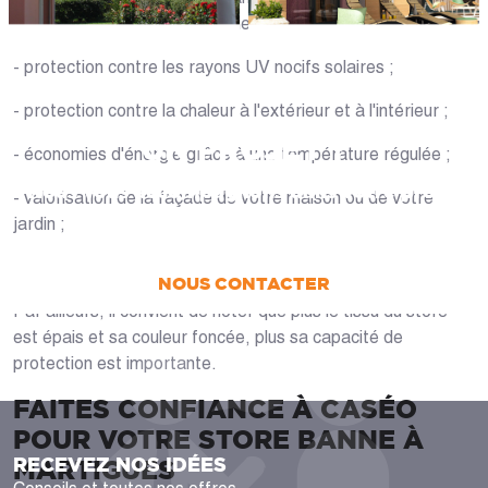
Bouches-du-Rhône présente les avantages suivants :
- protection contre les rayons UV nocifs solaires ;
- protection contre la chaleur à l'extérieur et à l'intérieur ;
UN PROJET ?
- économies d'énergie grâce à une température régulée ;
Nous vous accompagnons dans votre projet
- valorisation de la façade de votre maison ou de votre
de la conception jusqu’à la pose !
jardin ;
- effet brise-vue et préservation de l'intimité.
NOUS CONTACTER
Par ailleurs, il convient de noter que plus le tissu du store
est épais et sa couleur foncée, plus sa capacité de
protection est importante.
FAITES CONFIANCE À CASÉO
POUR VOTRE STORE BANNE À
RECEVEZ NOS IDÉES
MARTIGUES