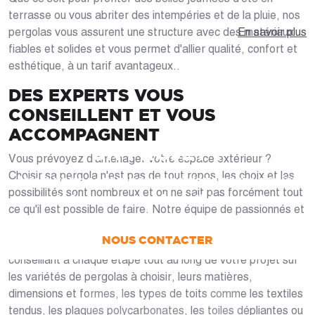
terrasse ou vous abriter des intempéries et de la pluie, nos
pergolas vous assurent une structure avec des matériaux
En savoir plus
fiables et solides et vous permet d'allier qualité, confort et
esthétique, à un tarif avantageux..
DES EXPERTS VOUS
CONSEILLENT ET VOUS
ACCOMPAGNENT
UN PROJET ?
Vous prévoyez d'aménager votre espace extérieur ?
Choisir sa pergola n'est pas de tout repos, les choix et les
Nous vous accompagnons dans votre projet
possibilités sont nombreux et on ne sait pas forcément tout
de la conception jusqu’à la pose !
ce qu'il est possible de faire. Notre équipe de passionnés et
de professionnels est là pour vous apporter une réponse à
NOUS CONTACTER
toutes vos questions en vous accompagnant et vous
conseillant à chaque étape tout au long de votre projet sur
les variétés de pergolas à choisir, leurs matières,
dimensions et formes, les types de toits comme les textiles
tendus, les plaques polycarbonates, les toiles dépliantes ou