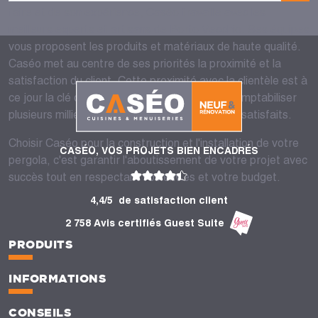
faire et de son expérience, Caséo travaille avec les
meilleurs experts et artisans de Porto Vecchio. Ses équipes
vous proposent les produits et matériaux de haute qualité.
Caséo met au centre de ses priorités la proximité et la
satisfaction du client. Cette proximité avec la clientèle est à
ce jour la clé de son succès et lui permet de comptabiliser
plusieurs milliers de consommateurs fidèles et satisfaits.
Choisir Caséo pour la construction et l'installation de votre
CASÉO, VOS PROJETS BIEN ENCADRÉS
pergola, c'est garantir l'aboutissement de votre projet avec
succès tout en respectant vos envies et votre budget.
4,4/5
de satisfaction client
2 758 Avis certifiés Guest Suite
PRODUITS
INFORMATIONS
CONSEILS