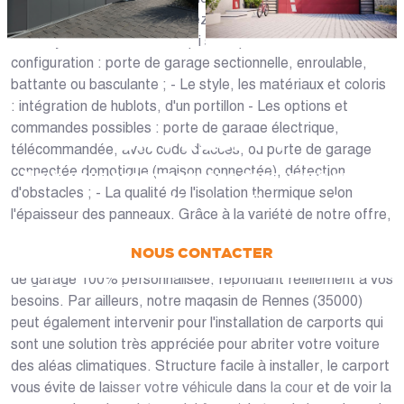
projet. Avec eux, vous pourrez décider différents éléments
: - Le système d'ouverture qui s'adapte le mieux à la
configuration : porte de garage sectionnelle, enroulable,
battante ou basculante ; - Le style, les matériaux et coloris
: intégration de hublots, d'un portillon - Les options et
commandes possibles : porte de garage électrique,
UN PROJET ?
télécommandée, avec code d'accès, ou porte de garage
connectée domotique (maison connectée), détection
Nous vous accompagnons dans votre projet
d'obstacles ; - La qualité de l'isolation thermique selon
de la conception jusqu’à la pose !
l'épaisseur des panneaux. Grâce à la variété de notre offre,
vous pourrez profiter de nombreuses options de
NOUS CONTACTER
personnalisations vous permettant d'aménager une porte
de garage 100% personnalisée, répondant réellement à vos
besoins. Par ailleurs, notre magasin de Rennes (35000)
PRENDRE RDV
peut également intervenir pour l'installation de carports qui
sont une solution très appréciée pour abriter votre voiture
des aléas climatiques. Structure facile à installer, le carport
vous évite de laisser votre véhicule dans la cour et de voir la