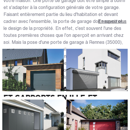
votre maison. Une porte de garage doit être simple à ouvrir
et s'adapter à la configuration générale de votre garage.
Faisant entièrement partie du lieu d'habitation et devant
cadrer avec l'ensemble, la porte de garage doit respecter
En savoir plus
le design de la propriété. En effet, c'est souvent l'une des
toutes premières choses que l'on aperçoit en arrivant chez
soi. Mais la pose d'une porte de garage à Rennes (35000),
Cesson-Sévigné ou Betton doit aussi garantir la sécurité
aux véhicules qui y sont stationnés. Sélection du système
d'ouverture, des matériaux, des dimensions, de la couleur
et du style : l'analyse des besoins par des professionnels
vous permettra d'y voir plus clair dans votre démarche.
PORTES DE GARAGE SUR MESURE
ET CARPORTS EN ILLE-ET-
VILAINE
En magasin ou directement sur notre site web, les
spécialistes de Caséo en Ille-et-Vilaine (35) sont à votre
service pour vous accompagner dans la définition de votre