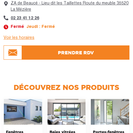
ZA de Beaucé - Lieu-dit les Taillettes Route du meuble 35520
La Mézière
02 23 41 12 26
Fermé
Jeudi : Fermé
Voir les horaires
Jour :
Horaires :
PRENDRE RDV
Lundi
Fermé
Mardi
Fermé
Mercredi
Fermé
Jeudi
Fermé
Vendredi
Fermé
Samedi
Fermé
DÉCOUVREZ NOS PRODUITS
Dimanche
Fermé
Fenêtres
Baies vitrées
Portes-fenêtres