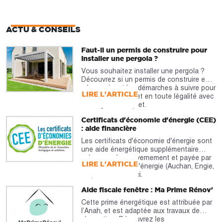
ACTU & CONSEILS
Faut-il un permis de construire pour
installer une pergola ?
Vous souhaitez installer une pergola ?
Découvrez si un permis de construire est
nécessaire et les démarches à suivre pour
LIRE L'ARTICLE
réaliser votre projet en toute légalité avec
notre guide complet.
Certificats d'économie d'énergie (CEE)
: aide financière
Les certificats d'économie d'énergie sont
une aide énergétique supplémentaire
prévue par le gouvernement et payée par
LIRE L'ARTICLE
les fournisseurs d'énergie (Auchan, Engie,
etc). À découvrir ici.
Aide fiscale fenêtre : Ma Prime Rénov'
Cette prime énergétique est attribuée par
l’Anah, et est adaptée aux travaux de
rénovation. Découvrez les