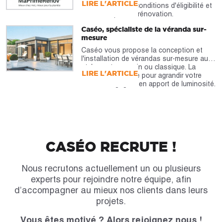
LIRE L'ARTICLE
caractéristiques, conditions d'éligibilité et
montants pour la rénovation.
Caséo, spécialiste de la véranda sur-
mesure
Caséo vous propose la conception et
l'installation de vérandas sur-mesure au
style contemporain ou classique. La
LIRE L'ARTICLE
véranda est idéale pour agrandir votre
maison et gagner en apport de luminosité.
CASÉO RECRUTE !
Nous recrutons actuellement un ou plusieurs
experts pour rejoindre notre équipe, afin
d’accompagner au mieux nos clients dans leurs
projets.
Vous êtes motivé ? Alors rejoignez nous !