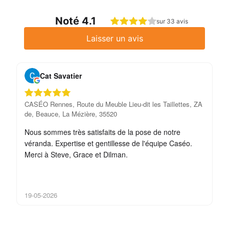
Noté 4.1
sur 33 avis
Laisser un avis
Cat Savatier
CASÉO Rennes, Route du Meuble Lieu-dit les Taillettes, ZA
CA
de, Beauce, La Mézière, 35520
de
Nous sommes très satisfaits de la pose de notre
Po
véranda. Expertise et gentillesse de l'équipe Caséo.
av
Merci à Steve, Grace et Dilman.
sy
05
19-05-2026