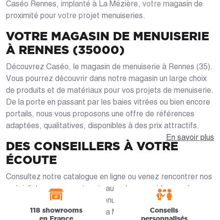
Caséo Rennes, implanté à La Mézière, votre magasin de
proximité pour votre projet menuiseries.
VOTRE MAGASIN DE MENUISERIE
À RENNES (35000)
Découvrez Caséo, le magasin de menuiserie à Rennes (35).
Vous pourrez découvrir dans notre magasin un large choix
de produits et de matériaux pour vos projets de menuiserie.
De la porte en passant par les baies vitrées ou bien encore
portails, nous vous proposons une offre de références
adaptées, qualitatives, disponibles à des prix attractifs.
En savoir plus
DES CONSEILLERS À VOTRE
ÉCOUTE
Consultez notre catalogue en ligne ou venez rencontrer nos
spécialistes en magasin qui sauront vous guider pas à pas
dans la sélection de votre menuiserie sur-mesure. Que vous
118 showrooms
Conseils
habitiez à Rennes (35000), La Mézière, Saint-Jacques-de-
en France
personnalisés