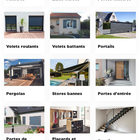
Volets roulants
Volets battants
Portails
Pergolas
Stores bannes
Portes d'entrée
Portes de
Placards et