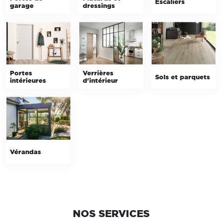
Escaliers
garage
dressings
Portes
Verrières
Sols et parquets
intérieures
d'intérieur
Vérandas
NOS SERVICES