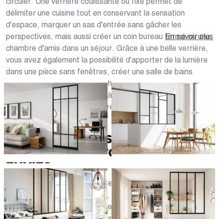
circuler. Une verrière coulissante ou fixe permet de
délimiter une cuisine tout en conservant la sensation
d'espace, marquer un sas d'entrée sans gâcher les
perspectives, mais aussi créer un coin bureau fermé ou une
En savoir plus
chambre d'amis dans un séjour. Grâce à une belle verrière,
vous avez également la possibilité d'apporter de la lumière
dans une pièce sans fenêtres, créer une salle de bains
semi-ouverte et pleine de cachet sur une chambre
parentale... Faites confiance à votre créativité et imaginez
des espaces qui rendront votre maison encore plus
agréable à vivre !
LES VERRIÈRES SUR MESURE
S'ADAPTENT À TOUTES VOS
ENVIES
Votre maison est unique, votre verrière à Rennes (35000)
doit l'être aussi ! Chez Caséo, nous réalisons des verrières
personnalisées afin que tous les Rennais puissent trouver
celle qui leur correspond. Nous vous proposons différentes