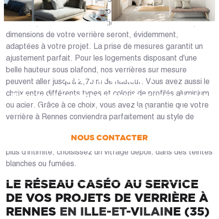
options de personnalisation pour chaque configuration de
verrière (fixe, coulissante, entièrement vitrée ou non...). Les
dimensions de votre verrière seront, évidemment,
adaptées à votre projet. La prise de mesures garantit un
ajustement parfait. Pour les logements disposant d'une
belle hauteur sous plafond, nos verrières sur mesure
UN PROJET ?
peuvent aller jusqu'à 2,70 m de hauteur. Vous avez aussi le
choix entre différents types et coloris de profilés aluminium
Nous vous accompagnons dans votre projet
ou acier. Grâce à ce choix, vous avez la garantie que votre
de la conception jusqu’à la pose !
verrière à Rennes conviendra parfaitement au style de
votre maison. Pour une verrière totalement transparente,
NOUS CONTACTER
choisissez un vitrage clair. En revanche, si vous souhaitez
plus d'intimité, choisissez un vitrage dépoli, dans des teintes
blanches ou fumées.
PRENDRE RDV
LE RÉSEAU CASÉO AU SERVICE
DE VOS PROJETS DE VERRIÈRE À
RENNES EN ILLE-ET-VILAINE (35)