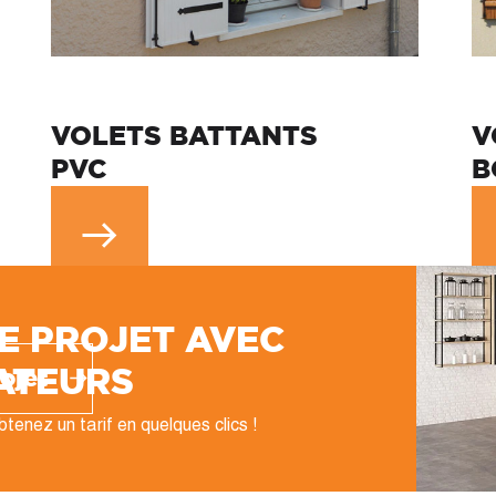
VOLETS BATTANTS
V
PVC
B
E PROJET AVEC
ATEURS
ojet
tenez un tarif en quelques clics !