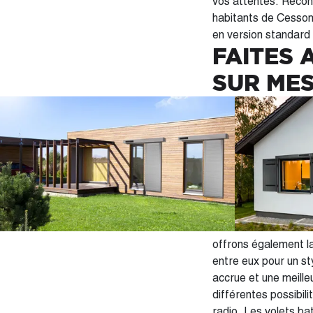
vos attentes. Recon
habitants de Cesson
en version standard
FAITES 
SUR ME
Dans le but d'offrir
service complet de p
un projet d'installation à neuf ou de rénovati
et assure une excellente isol
répondre à vos contr
lente et un grand cho
traditionnel - Le PV
sont très résistants aux in
offrons également la
entre eux pour un st
accrue et une meilleure ventilation. Enfin, et en fonction
différentes possibili
radio. Les volets ba