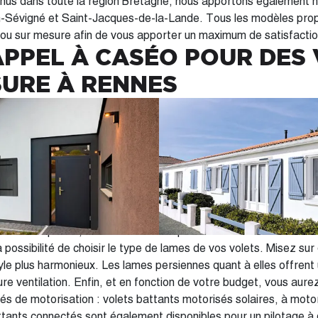
nus dans toute la région Bretagne, nous apportons également n
-Sévigné et Saint-Jacques-de-la-Lande. Tous les modèles pro
 ou sur mesure afin de vous apporter un maximum de satisfactio
APPEL À CASÉO POUR DES
SURE À RENNES
 à nos clients les meilleurs volets battants à Rennes (35000), no
ersonnalisation. Choisissez le modèle qui correspond le mieux 
on. Facilement adaptable, le volet battant est très résistant
ation phonique et thermique de la maison. Choisissez le matériau qui saura
aintes et à vos envies : - L'aluminium se démarque quant à lui p
ix de coloris - Le bois est à la fois économique et isolant : il off
C est une matière solide qui se nettoie très facilement. Des vo
tempéries, à l'humidité et à la pollution extérieure Chez Caséo, nous vous
 possibilité de choisir le type de lames de vos volets. Misez su
yle plus harmonieux. Les lames persiennes quant à elles offrent 
 de votre budget, vous aurez le choix parmi
tés de motorisation : volets battants motorisés solaires, à motori
ttants connectés sont également disponibles pour un pilotage à 