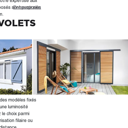
otre expertise aux
posés sont proposés
En savoir plus
n.
 VOLETS
us proposons un
à vos attentes, dans
ar une usure très
re effet aussi un
lets battants en PVC
r des modèles fixés
une luminosité
sation filaire ou
distance,