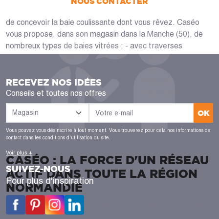
NOUS CONTACTER
choix d'options de personnalisations vous est proposé afin
de concevoir la baie coulissante dont vous rêvez. Caséo
vous propose, dans son magasin dans la Manche (50), de
nombreux types de baies vitrées : - avec traverses
décoratives ou volets intégrés ; - avec brise-soleil ; - en
aluminium, PVC ou bois ; - en différents coloris : gris, blanc
ou anthracite et même bicolore. Les Louhannais qui optent
RECEVEZ NOS IDÉES
pour Caséo sont toujours certains de trouver l'ouverture qui
Conseils et toutes nos offres
correspond parfaitement à leurs souhaits. Grâce à nos
OK
prestations, permettez-vous de choisir les décors et les
finitions. Nos spécialistes sont en mesure d'intervenir sur du
Vous pouvez vous désinscrire à tout moment. Vous trouverez pour cela nos informations de
neuf ou dans des projets de rénovation.
contact dans les conditions d'utilisation du site.
Voir plus +
CASÉO : LA FORCE D'UN RÉSEAU
SUIVEZ-NOUS
ACTIF DANS TOUTE LA RÉGION
Pour plus d'inspiration
NORMANDIE
Caséo est à votre service dans toute la région Normandie
pour satisfaire vos besoins d'aménagement. Que vous