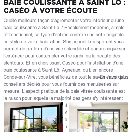
BAIE COULISSANTE À SAINT LÔ :
CASÉO À VOTRE ÉCOUTE
Quelle meilleure façon d'agrémenter votre intérieur qu'une
baie coulissante à Saint Lô ? Résolument moderne, simple
et fonctionnel, ce type d'entrée confère une note originale
au style de votre habitation. Son aspect transparent vous
permet de profiter d'une vue splendide et panoramique sur
l'extérieur pour contempler votre jardin ou la beauté des
alentours. Et en choisissant Caséo pour l'installation d'une
baie coulissante à Saint Lô, Agneaux, ou bien encore
Condé-sur-Vire, vous bénéficiez de tout le savoir-faire de
En savoir plus
conseillers dédiés pour vous fournir des menuiseries sur
mesure. L'aspect pratique de la baie vitrée coulissante est
la raison pour laquelle la majorité des gens s'y intéressent.
Son fonctionnement et son entretien ne nécessitent pas de
gros efforts. En plus de l'esthétique indiscutable qu'elle
offre à votre logement, la baie coulissante se distingue par
son côté ultra-fonctionnel. En effet, grâce à sa surface