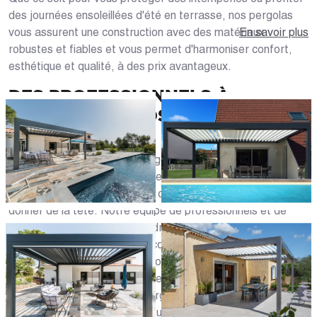
des journées ensoleillées d'été en terrasse, nos pergolas
vous assurent une construction avec des matériaux
En savoir plus
robustes et fiables et vous permet d'harmoniser confort,
esthétique et qualité, à des prix avantageux.
DES PROFESSIONNELS À
L'ÉCOUTE DE VOS BESOINS VOUS
RENSEIGNENT
Vous avez un projet d'aménagement de votre extérieur ?
Choisir sa pergola n'est pas de tout repos, les offres et les
solutions sont nombreuses et on ne sait parfois pas où
donner de la tête. Notre équipe de professionnels et de
passionnés est là pour répondre à toutes vos questions en
vous accompagnant et vous conseillant pas à pas tout au
long de votre projet sur les modèles de pergolas à choisir,
leurs formes, tailles et matières, les types de toits comme
les lames orientables pour pergola bioclimatique, les textiles
tendus, les toiles dépliantes ou encore les plaques