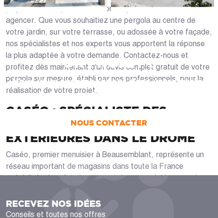
polycarbonates possibles selon l'espace extérieur à
agencer. Que vous souhaitiez une pergola au centre de
votre jardin, sur votre terrasse, ou adossée à votre façade,
nos spécialistes et nos experts vous apportent la réponse
la plus adaptée à votre demande. Contactez-nous et
UN PROJET ?
profitez dès maintenant d'un devis complet gratuit de votre
pergola sur mesure, établi par nos professionnels, pour la
Nous vous accompagnons dans votre projet
réalisation de votre projet.
de la conception jusqu’à la pose !
CASÉO : SPÉCIALISTE DES
MENUISERIES INTÉRIEURES ET
NOUS CONTACTER
EXTÉRIEURES DANS LE DRÔME
Caséo, premier menuisier à Beausemblant, représente un
réseau important de magasins dans toute la France
spécialisés dans l'aménagement de votre résidence mais
également dans les menuiseries intérieures ou extérieures.
Fort de son expérience et de son savoir-faire, Caséo
RECEVEZ NOS IDÉES
collabore avec les meilleurs experts et artisans de
Conseils et toutes nos offres