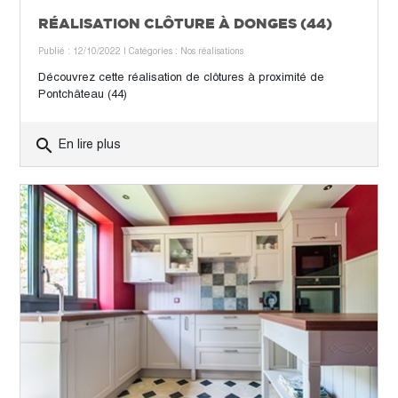
RÉALISATION CLÔTURE À DONGES (44)
Publié : 12/10/2022
| Catégories :
Nos réalisations
Découvrez cette réalisation de clôtures à proximité de
Pontchâteau (44)
search
En lire plus