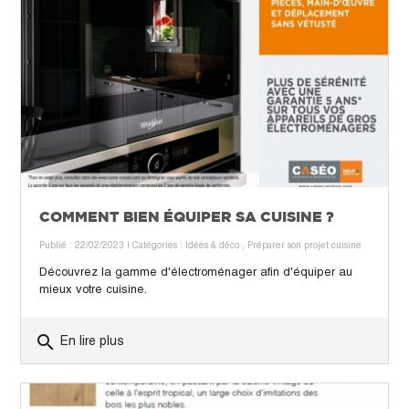
COMMENT BIEN ÉQUIPER SA CUISINE ?
Publié : 22/02/2023
| Catégories :
Idées & déco
,
Préparer son projet cuisine
Découvrez la gamme d'électroménager afin d'équiper au
mieux votre cuisine.
search
En lire plus