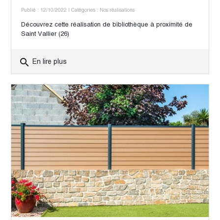
Publié : 12/10/2022
| Catégories :
Nos réalisations
Découvrez cette réalisation de bibliothèque à proximité de
Saint Vallier (26)
search
En lire plus