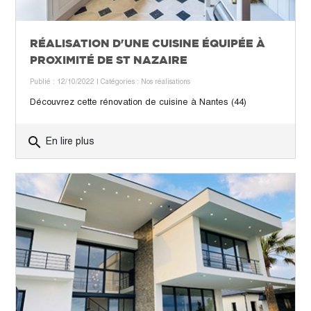
RÉALISATION D'UNE CUISINE ÉQUIPÉE À
PROXIMITÉ DE ST NAZAIRE
Publié : 12/10/2022
| Catégories :
Nos réalisations
Découvrez cette rénovation de cuisine à Nantes (44)
search
En lire plus