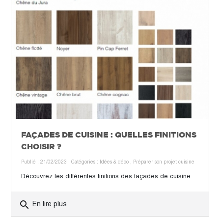
FAÇADES DE CUISINE : QUELLES FINITIONS
CHOISIR ?
Publié : 21/02/2023
| Catégories :
Idées & déco
,
Préparer son projet cuisine
Découvrez les différentes finitions des façades de cuisine
search
En lire plus