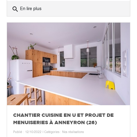
search
En lire plus
CHANTIER CUISINE EN U ET PROJET DE
MENUISERIES À ANNEYRON (26)
Publié : 12/10/2022
| Catégories :
Nos réalisations