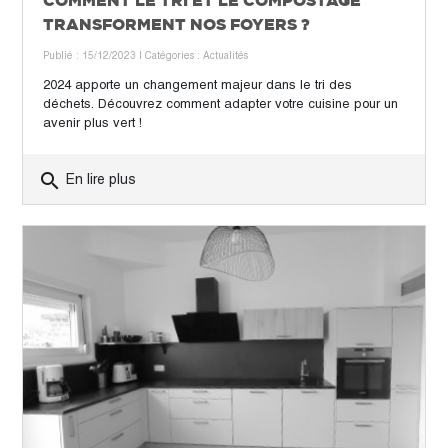
TRANSFORMENT NOS FOYERS ?
Publié : 15/12/2023
| Catégories :
Actualités
2024 apporte un changement majeur dans le tri des
déchets. Découvrez comment adapter votre cuisine pour un
avenir plus vert !
search
En lire plus