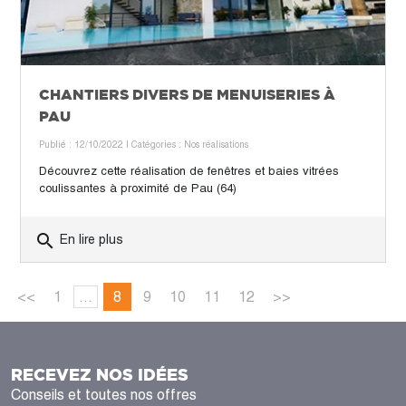
CHANTIERS DIVERS DE MENUISERIES À
PAU
Publié : 12/10/2022
| Catégories :
Nos réalisations
Découvrez cette réalisation de fenêtres et baies vitrées
coulissantes à proximité de Pau (64)
search
En lire plus
<<
1
...
8
9
10
11
12
>>
RECEVEZ NOS IDÉES
Conseils et toutes nos offres