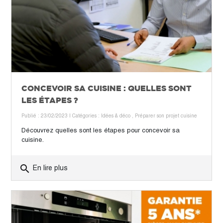
CONCEVOIR SA CUISINE : QUELLES SONT
LES ÉTAPES ?
Publié : 23/02/2023
| Catégories :
Idées & déco
,
Préparer son projet cuisine
Découvrez quelles sont les étapes pour concevoir sa
cuisine.
search
En lire plus