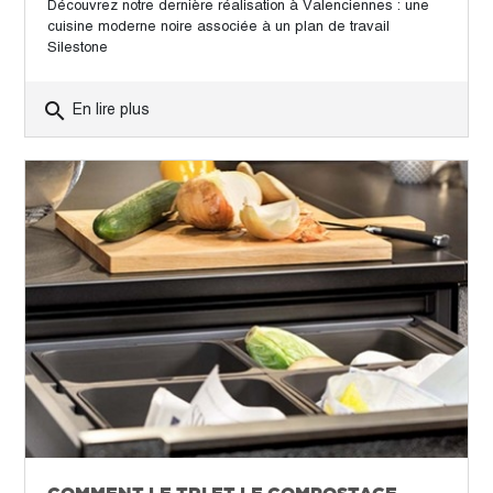
Découvrez notre dernière réalisation à Valenciennes : une
cuisine moderne noire associée à un plan de travail
Silestone
search
En lire plus
COMMENT LE TRI ET LE COMPOSTAGE