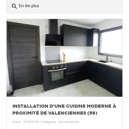
search
En lire plus
INSTALLATION D'UNE CUISINE MODERNE À
PROXIMITÉ DE VALENCIENNES (59)
Publié : 03/06/2024
| Catégories :
Nos réalisations