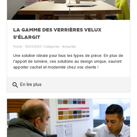
LA GAMME DES VERRIÈRES VELUX
S'ÉLARGIT
Publié : 30/03/2023
| Catégories :
Actualités
Une solution idéale pour tous les types de pièce. En plus de
l'apport de lumière, ces solutions au design unique, sauront
apporter cachet et modernité chez vos clients !
search
En lire plus