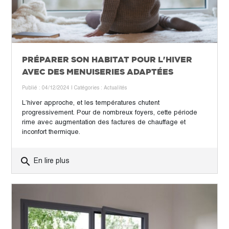
PRÉPARER SON HABITAT POUR L'HIVER
AVEC DES MENUISERIES ADAPTÉES
Publié : 04/12/2024
| Catégories :
Actualités
L’hiver approche, et les températures chutent
progressivement. Pour de nombreux foyers, cette période
rime avec augmentation des factures de chauffage et
inconfort thermique.
search
En lire plus