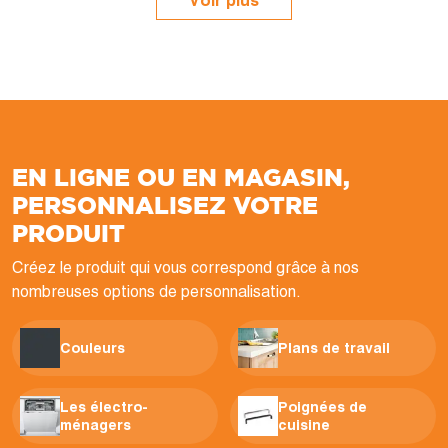
Voir plus
EN LIGNE OU EN MAGASIN,
PERSONNALISEZ VOTRE
PRODUIT
Créez le produit qui vous correspond grâce à nos
nombreuses options de personnalisation.
Couleurs
Plans de travail
Les électro-
Poignées de
ménagers
cuisine