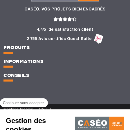
CASÉO, VOS PROJETS BIEN ENCADRÉS
4,4/5
de satisfaction client
2 755 Avis certifiés Guest Suite
PRODUITS
INFORMATIONS
CONSEILS
Continuer sans accepter
Mentions légales
CGU
Politique de protection des données personnelles
CGV
Gestion des
Gestion des cookies
© Caséo - 2026 | Agence de création de site web - Lemon Interactive
cookies