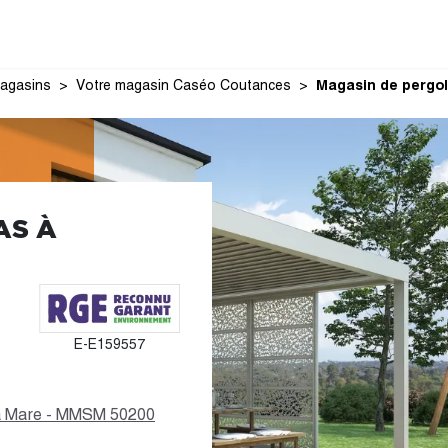
agasins
Votre magasin Caséo Coutances
Magasin de pergo
AS À
E-E159557
 la Mare - MMSM 50200