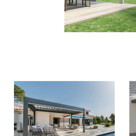
00
ER
00
00
00
30