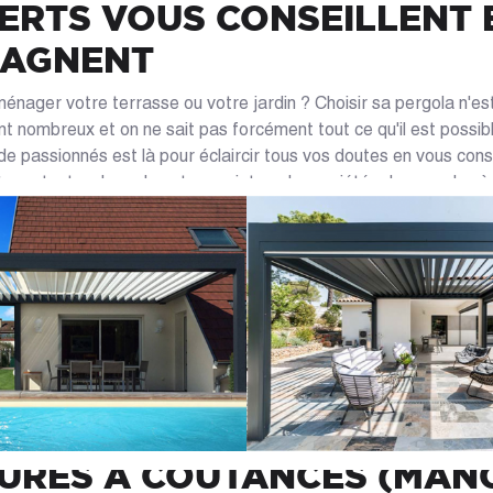
ERTS VOUS CONSEILLENT 
AGNENT
nager votre terrasse ou votre jardin ? Choisir sa pergola n'est 
ont nombreux et on ne sait pas forcément tout ce qu'il est possib
de passionnés est là pour éclaircir tous vos doutes en vous conse
as tout au long de votre projet sur les variétés de pergolas à c
formes, les types de toits tels que les textiles tendus, les plaq
s ou encore les lames orientables pour pergola bioclimatique poss
 Que vous projetiez de faire une pergola adossée à votre façad
 centre de votre jardin, nos spécialistes et nos experts vous app
tre exigence. Contactez-nous et profitez dès maintenant d'un d
e, fait par nos professionnels, pour votre projet.
 VOTRE MAGASIN SPÉCIALI
UISERIES INTÉRIEURES ET
EURES À COUTANCES (MAN