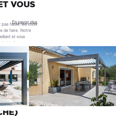
ET VOUS
En savoir plus
pas facile, les choix
le de faire. Notre
illant et vous
hoisir, leurs
ues polycarbonates,
ibles selon l'espace
e, sur votre
ortent la réponse la
evis gratuit de votre
SÉ DANS
CHE)