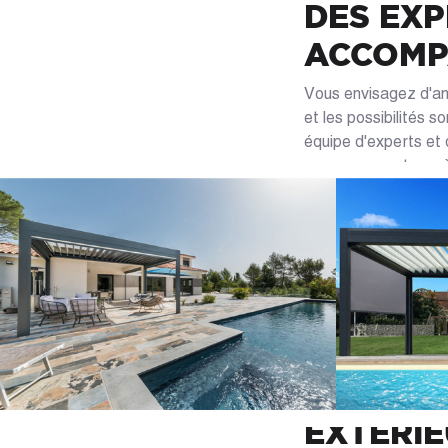
DES EXP
ACCOMP
Vous envisagez d'amé
et les possibilités s
équipe d'experts et 
accompagnant pas à p
matières, tailles et 
les toiles dépliante
dont vous disposez.
terrasse ou en plein
plus appropriée à vo
pergola personnalisé
CASÉO :
LES MEN
EXTÉRI