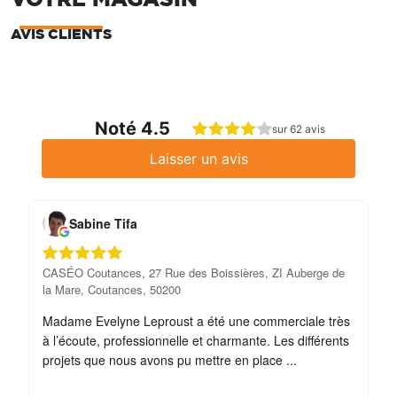
AVIS CLIENTS
Noté 4.5
sur 62 avis
Laisser un avis
Sabine Tifa
CASÉO Coutances, 27 Rue des Boissières, ZI Auberge de
CA
la Mare, Coutances, 50200
la
Madame Evelyne Leproust a été une commerciale très
Su
à l’écoute, professionnelle et charmante. Les différents
projets que nous avons pu mettre en place ...