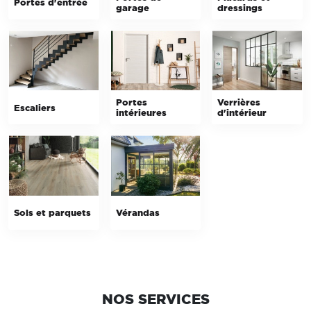
Portes d'entrée
garage
dressings
Portes
Verrières
Escaliers
intérieures
d'intérieur
Sols et parquets
Vérandas
NOS SERVICES