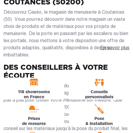
COUTANCES (50200)
Découvrez Caséo, le magasin de menuiserie à Coutances
(50). Vous pourrez découvrir dans notre magasin un vaste
choix de produits et de matériaux pour vos projets de
menuiserie. De la porte en passant par les escaliers ou bien
les portails, nous mettons à votre disposition une offre de
produits adaptés, qualitatifs, disponibles à des prix
En savoir plus
imbattables.
DES CONSEILLERS À VOTRE
ÉCOUTE
Consultez notre offre de produits en ligne ou venez
118 showrooms
Conseils
rencontrer nos experts en magasin qui sauront vous guider
en France
personnalisés
pas à pas pour choisir votre menuiserie sur-mesure. Que
vous viviez à Coutances (50200), Saint-Pierre-de-
Coutances, Bricqueville-la-Blouette, Nicorps ou Gratot, nos
Prises
Pose
artisans Coutançais sont là pour vous accompagner. Du
de mesures
& installation
conseil sur les matériaux jusqu’à la pose du produit final, les