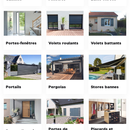
Portes-fenêtres
Volets roulants
Volets battants
Portails
Pergolas
Stores bannes
Portes de
Placards et