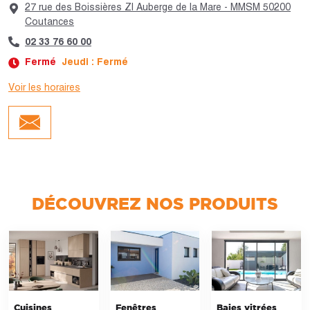
27 rue des Boissières ZI Auberge de la Mare - MMSM 50200
Coutances
02 33 76 60 00
Fermé
Jeudi : Fermé
Voir les horaires
Jour :
Horaires :
Lundi
Fermé
Mardi
Fermé
Mercredi
Fermé
Jeudi
Fermé
Vendredi
Fermé
Samedi
Fermé
DÉCOUVREZ NOS PRODUITS
Dimanche
Fermé
Cuisines
Fenêtres
Baies vitrées