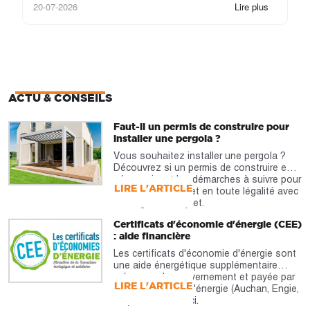
20-07-2026
Lire plus
17
ACTU & CONSEILS
Faut-il un permis de construire pour
installer une pergola ?
Vous souhaitez installer une pergola ?
Découvrez si un permis de construire est
nécessaire et les démarches à suivre pour
LIRE L'ARTICLE
réaliser votre projet en toute légalité avec
notre guide complet.
Certificats d'économie d'énergie (CEE)
: aide financière
Les certificats d'économie d'énergie sont
une aide énergétique supplémentaire
prévue par le gouvernement et payée par
LIRE L'ARTICLE
les fournisseurs d'énergie (Auchan, Engie,
etc). À découvrir ici.