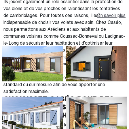
Ils jouent également un rôle essentiel dans la protection de
vos biens et de vos proches en ralentissant les tentatives
de cambriolages. Pour toutes ces raisons, il est
En savoir plus
indispensable de choisir vos volets avec soin. Chez Caséo,
nous permettons aux Arédiens et aux habitants de
communes voisines comme Coussac-Bonneval ou Ladignac-
le-Long de sécuriser leur habitation et d'optimiser leur
confort. Nous vous proposons toute une gamme de volets
battants répondant à vos envies. Reconnus à travers toute
la région Nouvelle-Aquitaine, nous apportons également
notre expertise aux habitants de Jumilhac-le-Grand et
Glandon. Tous nos modèles sont proposés en version
standard ou sur mesure afin de vous apporter une
satisfaction maximale.
CHOISISSEZ CASÉO POUR DES
VOLETS SUR MESURE À SAINT-
YRIEIX-LA-PERCHE
Soucieux d'offrir à nos clients les meilleurs volets battants à