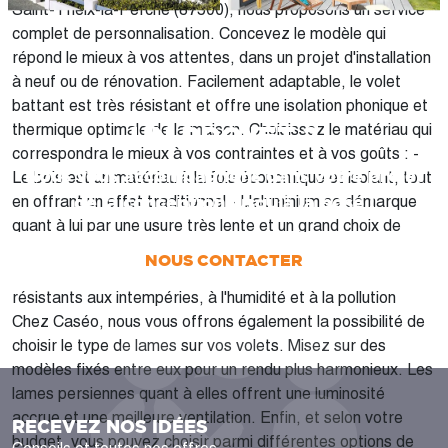
Saint-Yrieix-la-Perche (87500), nous proposons un service
complet de personnalisation. Concevez le modèle qui
répond le mieux à vos attentes, dans un projet d'installation
à neuf ou de rénovation. Facilement adaptable, le volet
battant est très résistant et offre une isolation phonique et
UN PROJET ?
thermique optimale de la maison. Choisissez le matériau qui
correspondra le mieux à vos contraintes et à vos goûts : -
Nous vous accompagnons dans votre projet
Le bois est un matériau à la fois économique et isolant, tout
de la conception jusqu’à la pose !
en offrant un effet traditionnel - L'aluminium se démarque
quant à lui par une usure très lente et un grand choix de
coloris - Le PVC est une matière solide mais aussi très
NOUS CONTACTER
simple à nettoyer. Des volets battants en PVC sont très
résistants aux intempéries, à l'humidité et à la pollution
Chez Caséo, nous vous offrons également la possibilité de
choisir le type de lames sur vos volets. Misez sur des
modèles fixés entre eux pour un rendu plus harmonieux. Les
lames persiennes quant à elles offrent une luminosité
accrue et une meilleure ventilation. Enfin, et selon votre
RECEVEZ NOS IDÉES
budget, vous pouvez choisir parmi différentes options de