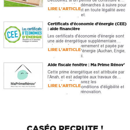
nécessaire et les démarches à suivre pour
LIRE L'ARTICLE
réaliser votre projet en toute légalité avec
notre guide complet.
Certificats d'économie d'énergie (CEE)
: aide financière
Les certificats d'économie d'énergie sont
une aide énergétique supplémentaire
prévue par le gouvernement et payée par
LIRE L'ARTICLE
les fournisseurs d'énergie (Auchan, Engie,
etc). À découvrir ici.
Aide fiscale fenêtre : Ma Prime Rénov'
Cette prime énergétique est attribuée par
l’Anah, et est adaptée aux travaux de
rénovation. Découvrez les
LIRE L'ARTICLE
caractéristiques, conditions d'éligibilité et
montants pour la rénovation.
CASÉO RECRUTE !