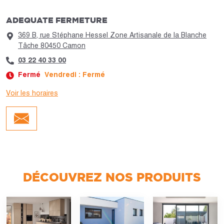
ADEQUATE FERMETURE
369 B, rue Stéphane Hessel Zone Artisanale de la Blanche
Tâche 80450 Camon
03 22 40 33 00
Fermé
Vendredi : Fermé
Voir les horaires
Jour :
Horaires :
Lundi
Fermé
Mardi
Fermé
Mercredi
Fermé
Jeudi
Fermé
Vendredi
Fermé
Samedi
Fermé
DÉCOUVREZ NOS PRODUITS
Dimanche
Fermé