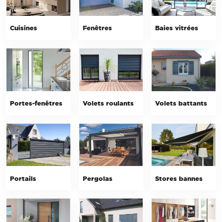
Cuisines
Fenêtres
Baies vitrées
Portes-fenêtres
Volets roulants
Volets battants
Portails
Pergolas
Stores bannes