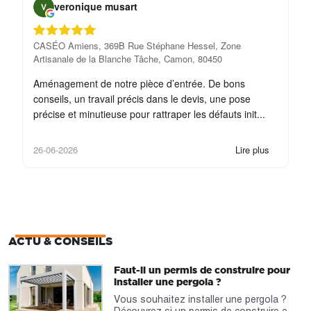
veronique musart
CASÉO Amiens, 369B Rue Stéphane Hessel, Zone
CA
Artisanale de la Blanche Tâche, Camon, 80450
Ar
Aménagement de notre pièce d’entrée. De bons
L’
conseils, un travail précis dans le devis, une pose
co
précise et minutieuse pour rattraper les défauts init...
dé
26-06-2026
Lire plus
22
ACTU & CONSEILS
Faut-il un permis de construire pour
installer une pergola ?
Vous souhaitez installer une pergola ?
Découvrez si un permis de construire est