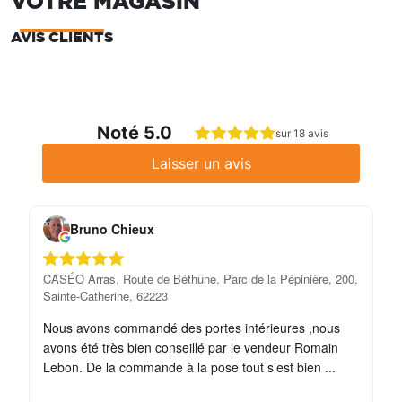
VOTRE MAGASIN
AVIS CLIENTS
Noté 5.0
sur 18 avis
Laisser un avis
Bruno Chieux
CASÉO Arras, Route de Béthune, Parc de la Pépinière, 200,
CA
Sainte-Catherine, 62223
Sa
Nous avons commandé des portes intérieures ,nous
Ex
avons été très bien conseillé par le vendeur Romain
pr
Lebon. De la commande à la pose tout s’est bien ...
es