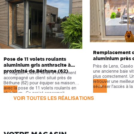
Remplacement d'
aluminium près 
Pose de 11 volets roulants
aluminium gris anthracite à
Près de Lens, Caséo 
proximité de Béthune (62)
une ancienne baie vit
Le magasin Caséo Arras a récemment
plus correctement. U
accompagné un client situé près de
retrouver une meilleur
Béthune (62) pour équiper sa maison
sécuriser l'accès à la
avec la pose de 11 volets roulants en
aluminium. Ce projet concernait
VOIR TOUTES LES RÉALISATIONS
l'ensemble des ouvertures de l’habitation,
du salon aux chambres, en passant par le
bureau, la salle de bain et l’entrée.
L'objectif était d'équiper toutes les
ouvertures avec une solution adaptée,
simple à utiliser au quotidien et
contribuant au confort de la maison.