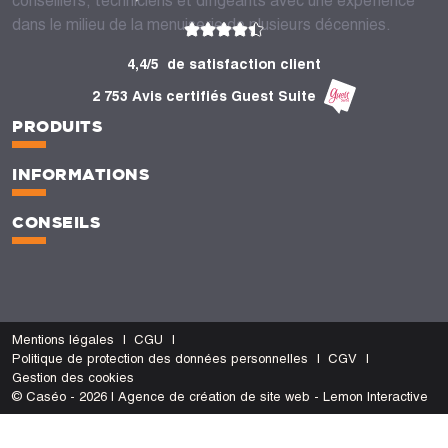
conseillers, techniciens et dirigeants avec une expérience
dans le milieu de la menuiserie de plusieurs décennies.
4,4/5
de satisfaction client
2 753 Avis certifiés Guest Suite
PRODUITS
INFORMATIONS
CONSEILS
Mentions légales
CGU
Politique de protection des données personnelles
CGV
Gestion des cookies
© Caséo - 2026 | Agence de création de site web - Lemon Interactive