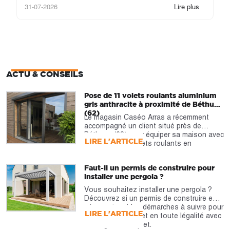
31-07-2026
Lire plus
24
ACTU & CONSEILS
Pose de 11 volets roulants aluminium
gris anthracite à proximité de Béthune
(62)
Le magasin Caséo Arras a récemment
accompagné un client situé près de
Béthune (62) pour équiper sa maison avec
LIRE L'ARTICLE
la pose de 11 volets roulants en
aluminium.
Faut-il un permis de construire pour
installer une pergola ?
Vous souhaitez installer une pergola ?
Découvrez si un permis de construire est
nécessaire et les démarches à suivre pour
LIRE L'ARTICLE
réaliser votre projet en toute légalité avec
notre guide complet.