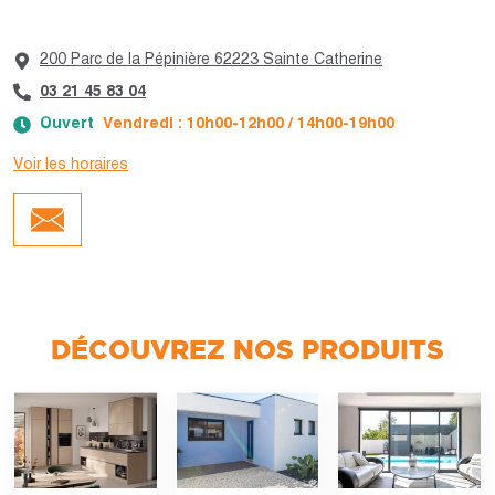
200 Parc de la Pépinière 62223 Sainte Catherine
03 21 45 83 04
Ouvert
Vendredi : 10h00-12h00 / 14h00-19h00
Voir les horaires
Jour :
Horaires :
Lundi
Fermé
Mardi
10h00-12h00 / 14h00-19h00
Mercredi
10h00-12h00 / 14h00-19h00
Jeudi
10h00-12h00 / 14h00-19h00
Vendredi
10h00-12h00 / 14h00-19h00
Samedi
10h00-12h00 / 14h00-19h00
DÉCOUVREZ NOS PRODUITS
Dimanche
Fermé