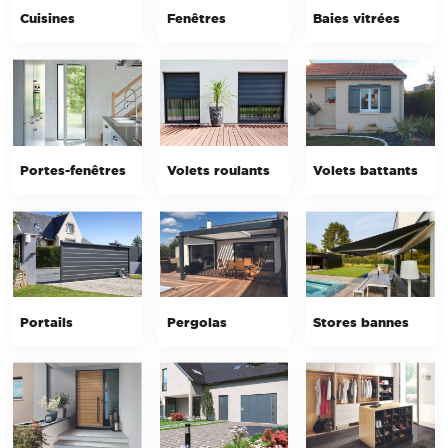
Cuisines
Fenêtres
Baies vitrées
Portes-fenêtres
Volets roulants
Volets battants
Portails
Pergolas
Stores bannes