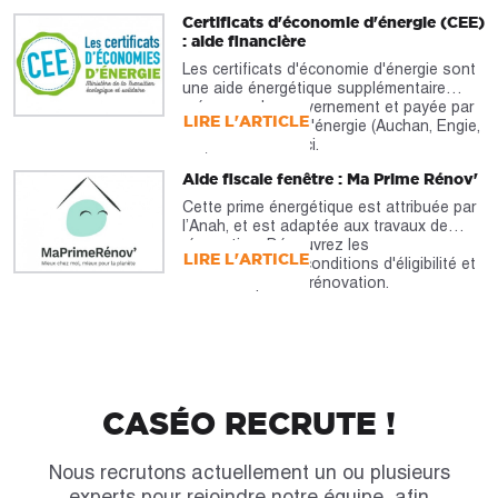
Certificats d'économie d'énergie (CEE)
: aide financière
Les certificats d'économie d'énergie sont
une aide énergétique supplémentaire
prévue par le gouvernement et payée par
LIRE L'ARTICLE
les fournisseurs d'énergie (Auchan, Engie,
etc). À découvrir ici.
Aide fiscale fenêtre : Ma Prime Rénov'
Cette prime énergétique est attribuée par
l’Anah, et est adaptée aux travaux de
rénovation. Découvrez les
LIRE L'ARTICLE
caractéristiques, conditions d'éligibilité et
montants pour la rénovation.
CASÉO RECRUTE !
Nous recrutons actuellement un ou plusieurs
experts pour rejoindre notre équipe, afin