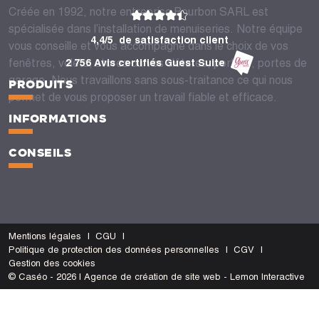
Créée en 1992, notre entreprise Bourbon SARL est
spécialisée dans l’installation de menuiseries. Notre équipe
4,4/5
de satisfaction client
vous conseille et vous accompagne dans le choix de vos
fenêtres, volets, stores ou vos clôtures, portails, portes de
2 756 Avis certifiés Guest Suite
garage. Nous travaillons sans sous-traitance ce qui nous
PRODUITS
permet de vous proposer un travail fiable et efficace.
INFORMATIONS
CONSEILS
Mentions légales
CGU
Politique de protection des données personnelles
CGV
Gestion des cookies
© Caséo - 2026 | Agence de création de site web - Lemon Interactive