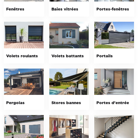
Fenêtres
Baies vitrées
Portes-fenêtres
Volets roulants
Volets battants
Portails
Pergolas
Stores bannes
Portes d'entrée