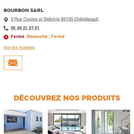
BOURBON SARL
9 Rue Costes et Bellonte 86100 Châtellerault
05 49 21 27 51
Fermé
Dimanche : Fermé
Voir les horaires
Jour :
Horaires :
Lundi
Fermé
Mardi
Fermé
Mercredi
Fermé
Jeudi
Fermé
Vendredi
Fermé
Samedi
Fermé
DÉCOUVREZ NOS PRODUITS
Dimanche
Fermé