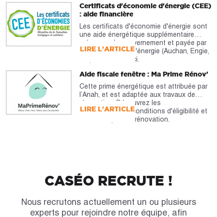
Certificats d'économie d'énergie (CEE)
: aide financière
Les certificats d'économie d'énergie sont
une aide énergétique supplémentaire
prévue par le gouvernement et payée par
LIRE L'ARTICLE
les fournisseurs d'énergie (Auchan, Engie,
etc). À découvrir ici.
Aide fiscale fenêtre : Ma Prime Rénov'
Cette prime énergétique est attribuée par
l’Anah, et est adaptée aux travaux de
rénovation. Découvrez les
LIRE L'ARTICLE
caractéristiques, conditions d'éligibilité et
montants pour la rénovation.
CASÉO RECRUTE !
Nous recrutons actuellement un ou plusieurs
experts pour rejoindre notre équipe, afin