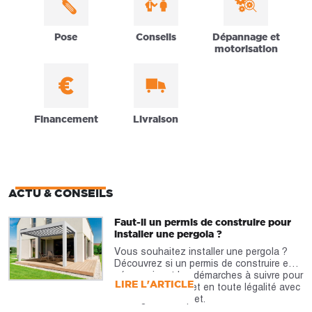
Pose
Conseils
Dépannage et
motorisation
Financement
Livraison
ACTU & CONSEILS
Faut-il un permis de construire pour
installer une pergola ?
Vous souhaitez installer une pergola ?
Découvrez si un permis de construire est
nécessaire et les démarches à suivre pour
LIRE L'ARTICLE
réaliser votre projet en toute légalité avec
notre guide complet.