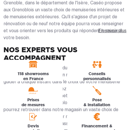
Grenoble, dans le département de l'Isère, Caséo propose
aux Grenoblois un vaste choix de menuiseries intérieures et
de menuiseries extérieures. Qu'il s'agisse d'un projet de
rénovation ou de neuf notre équipe pourra vous renseigner
et vous orienter vers les produits qui répondent le mieux à
En savoir plus
votre besoin.
NOS EXPERTS VOUS
ACCOMPAGNENT
Consultez notre offre de produits en ligne ou venez
118 showrooms
Conseils
rencontrer nos spécialistes en magasin qui sauront vous
en France
personnalisés
guider à chaque instant dans le choix de votre menuiserie
sur-mesure. Que vous habitiez à Grenoble (38000), Saint-
Égrève, La Tronche, Seyssinet-Pariset ou Saint-Martin-
Prises
Pose
d'Hères, nos artisans Grenoblois sont à votre écoute. Vous
de mesures
& installation
pourrez retrouver dans notre magasin un vaste choix de
produits et de matériaux pour réaliser tous vos projets de
menuiserie. De la porte en passant par les baies vitrées ou
Devis
Financement &