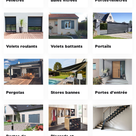
Fenêtres
Baies vitrées
Portes-fenêtres
Volets roulants
Volets battants
Portails
Pergolas
Stores bannes
Portes d'entrée
Portes de
Placards et