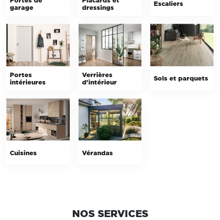
Escaliers
garage
dressings
Portes
Verrières
Sols et parquets
intérieures
d'intérieur
Cuisines
Vérandas
NOS SERVICES