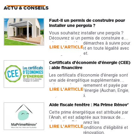
ACTU & CONSEILS
Faut-il un permis de construire pour
installer une pergola ?
Vous souhaitez installer une pergola ?
Découvrez si un permis de construire est
nécessaire et les démarches à suivre pour
LIRE L'ARTICLE
réaliser votre projet en toute légalité avec
notre guide complet.
Certificats d'économie d'énergie (CEE)
: aide financière
Les certificats d'économie d'énergie sont
une aide énergétique supplémentaire
prévue par le gouvernement et payée par
LIRE L'ARTICLE
les fournisseurs d'énergie (Auchan, Engie,
etc). À découvrir ici.
Aide fiscale fenêtre : Ma Prime Rénov'
Cette prime énergétique est attribuée par
l’Anah, et est adaptée aux travaux de
rénovation. Découvrez les
LIRE L'ARTICLE
caractéristiques, conditions d'éligibilité et
montants pour la rénovation.