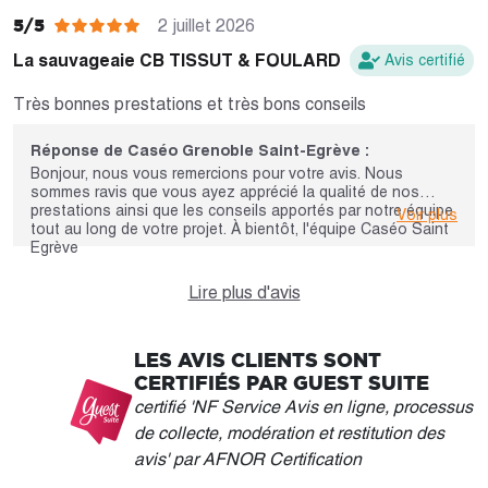
retours sont précieux et nous permettent de continuer à
faire évoluer la qualité de nos prestations. Au plaisir
5/5
2 juillet 2026
d'échanger avec vous. Cordialement, l'équipe Caséo Saint-
Égrève.
La sauvageaie CB TISSUT & FOULARD
Avis certifié
Très bonnes prestations et très bons conseils
Réponse de Caséo Grenoble Saint-Egrève :
Bonjour, nous vous remercions pour votre avis. Nous
sommes ravis que vous ayez apprécié la qualité de nos
prestations ainsi que les conseils apportés par notre équipe
Voir plus
tout au long de votre projet. À bientôt, l'équipe Caséo Saint
Egrève
Lire plus d'avis
LES AVIS CLIENTS SONT
CERTIFIÉS PAR GUEST SUITE
certifié 'NF Service Avis en ligne, processus
de collecte, modération et restitution des
avis' par AFNOR Certification