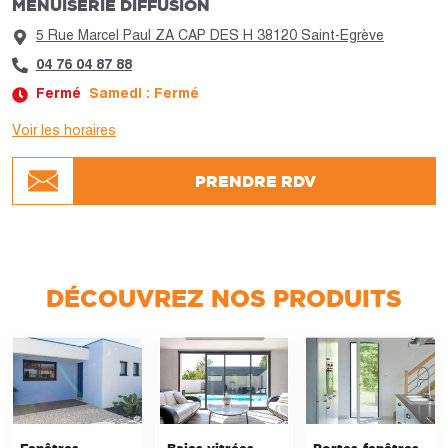
MENUISERIE DIFFUSION
5 Rue Marcel Paul ZA CAP DES H 38120 Saint-Egrève
04 76 04 87 88
Fermé
Samedi : Fermé
Voir les horaires
Jour :
Horaires :
PRENDRE RDV
Lundi
Fermé
Mardi
Fermé
Mercredi
Fermé
Jeudi
Fermé
Vendredi
Fermé
Samedi
Fermé
DÉCOUVREZ NOS PRODUITS
Dimanche
Fermé