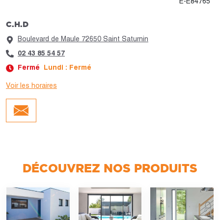
E-E84765
C.H.D
Boulevard de Maule 72650 Saint Saturnin
02 43 85 54 57
Fermé
Lundi : Fermé
Voir les horaires
Jour :
Horaires :
Lundi
Fermé
Mardi
Fermé
Mercredi
Fermé
Jeudi
Fermé
Vendredi
Fermé
Samedi
Fermé
DÉCOUVREZ NOS PRODUITS
Dimanche
Fermé