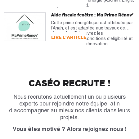
les fournisseurs d'énergie (Auchan, Engie,
etc). À découvrir ici.
Aide fiscale fenêtre : Ma Prime Rénov'
Cette prime énergétique est attribuée par
l’Anah, et est adaptée aux travaux de
rénovation. Découvrez les
LIRE L'ARTICLE
caractéristiques, conditions d'éligibilité et
montants pour la rénovation.
CASÉO RECRUTE !
Nous recrutons actuellement un ou plusieurs
experts pour rejoindre notre équipe, afin
d’accompagner au mieux nos clients dans leurs
projets.
Vous êtes motivé ? Alors rejoignez nous !