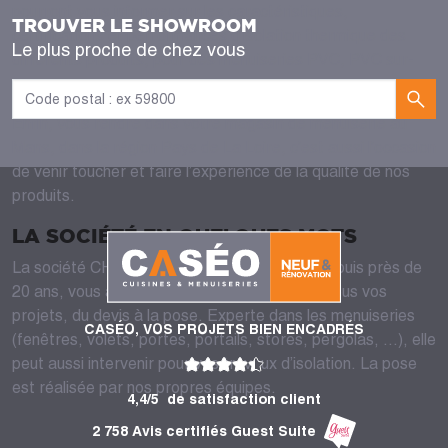
pourront vous informer sur les caractéristiques,
TROUVER LE SHOWROOM
certifications et performances d’isolation thermique des
Le plus proche de chez vous
différents produits, pour des menuiseries PVC, PVC sur-
mesure…
Enfin, vous rendre dans votre magasin de menuiserie au
Mans, dans la région Pays de La Loire, c’est aussi l’occasion
de venir toucher et faire l’expérience de la qualité de nos
produits.
LA SOCIÉTÉ EN QUELQUES MOTS
La société CHD, présente sur votre région depuis près de
20 ans, vous accueille et vous conseille dans tous vos
projets, du devis à la pose. Experte dans les menuiseries
CASÉO, VOS PROJETS BIEN ENCADRÉS
(fenêtres, volets, portes, portails, stores, pergolas, …), elle
peut aussi intervenir pour vos travaux d’isolation. La pose
est réalisée par nos propres équipes.
4,4/5
de satisfaction client
2 758 Avis certifiés Guest Suite