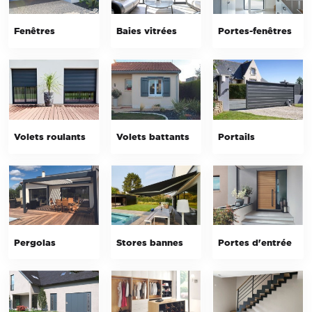
Fenêtres
Baies vitrées
Portes-fenêtres
Volets roulants
Volets battants
Portails
Pergolas
Stores bannes
Portes d'entrée