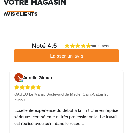
VOTRE MAGASIN
AVIS CLIENTS
Noté 4.5
sur 21 avis
Laisser un avis
Aurelie Girault
CASÉO Le Mans, Boulevard de Maule, Saint-Saturnin,
CA
72650
72
Excellente expérience du début à la fin ! Une entreprise
Ex
sérieuse, compétente et très professionnelle. Le travail
co
est réalisé avec soin, dans le respe...
ba