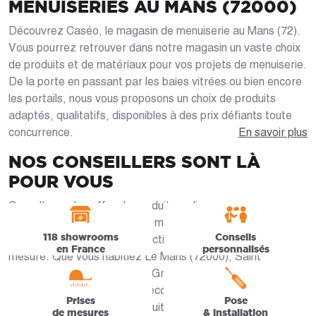
MENUISERIES AU MANS (72000)
Découvrez Caséo, le magasin de menuiserie au Mans (72).
Vous pourrez retrouver dans notre magasin un vaste choix
de produits et de matériaux pour vos projets de menuiserie.
De la porte en passant par les baies vitrées ou bien encore
les portails, nous vous proposons un choix de produits
adaptés, qualitatifs, disponibles à des prix défiants toute
concurrence.
En savoir plus
NOS CONSEILLERS SONT LÀ
POUR VOUS
Consultez notre offre de produits en ligne ou venez
rencontrer nos conseillers en magasin qui sauront vous
118 showrooms
Conseils
guider pas à pas dans la sélection de votre menuiserie sur-
en France
personnalisés
mesure. Que vous habitiez Le Mans (72000), Saint
Saturnin, Coudrecieux ou Le Grand Lucé, nos artisans
Saint-Sanyens sont à votre écoute. De la prise de mesures
Prises
Pose
jusqu’à la conception du produit final, les équipes de Caséo
de mesures
& installation