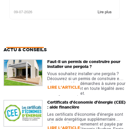
09-07-2026
Lire plus
22
ACTU & CONSEILS
Faut-il un permis de construire pour
installer une pergola ?
Vous souhaitez installer une pergola ?
Découvrez si un permis de construire est
nécessaire et les démarches à suivre pour
LIRE L'ARTICLE
réaliser votre projet en toute légalité avec
notre guide complet.
Certificats d'économie d'énergie (CEE)
: aide financière
Les certificats d'économie d'énergie sont
une aide énergétique supplémentaire
prévue par le gouvernement et payée par
LIRE L'ARTICLE