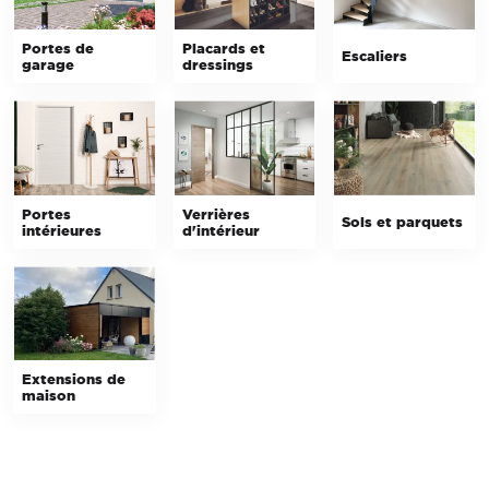
Portes de
Placards et
Escaliers
garage
dressings
Portes
Verrières
Sols et parquets
intérieures
d'intérieur
Extensions de
maison