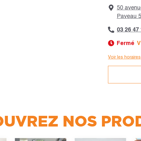
50 avenu
Paveau 5
03 26 47
Fermé
V
Voir les horaires
Jour :
Lundi
Mardi
Mercredi
Jeudi
Vendredi
UVREZ NOS PRO
Samedi
Dimanche