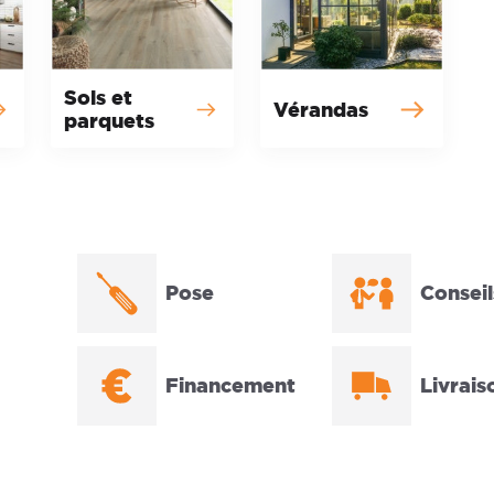
Sols et
Vérandas
parquets
Pose
Conseil
Financement
Livrais