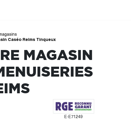
magasins
sin Caséo Reims Tinqueux
RE MAGASIN
MENUISERIES
EIMS
E-E71249