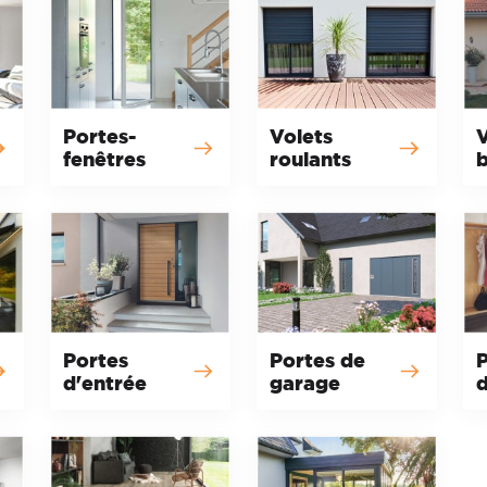
Portes-
Volets
V
fenêtres
roulants
b
Portes
Portes de
P
d'entrée
garage
d