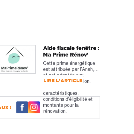
Aide fiscale fenêtre :
Ma Prime Rénov'
Cette prime énergétique
est attribuée par l’Anah,
et est adaptée aux
LIRE L'ARTICLE
travaux de rénovation.
Découvrez les
caractéristiques,
conditions d'éligibilité et
montants pour la
UX !
rénovation.