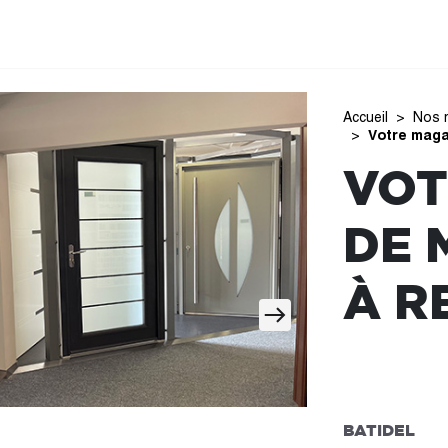
Accueil
Nos 
Votre maga
VOT
DE 
À R
BATIDEL