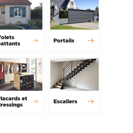
olets
Portails
attants
lacards et
Escaliers
ressings