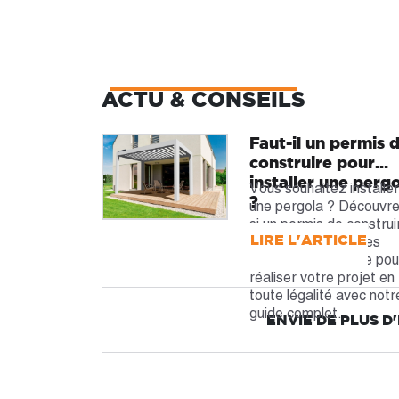
ACTU & CONSEILS
Faut-il un permis 
construire pour
installer une perg
Vous souhaitez installe
?
une pergola ? Découvr
si un permis de construi
LIRE L'ARTICLE
est nécessaire et les
démarches à suivre pou
réaliser votre projet en
toute légalité avec notr
guide complet.
ENVIE DE PLUS D