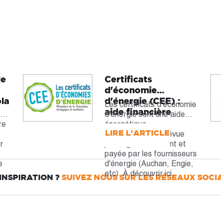
de
Certificats
d'économie
ola
d'énergie (CEE) :
r
Les certificats d'économie
aide financière
ez
d'énergie sont une aide
re
énergétique
LIRE L'ARTICLE
supplémentaire prévue
r
par le gouvernement et
payée par les fournisseurs
e
d'énergie (Auchan, Engie,
etc). À découvrir ici.
'INSPIRATION ?
SUIVEZ NOUS SUR LES RÉSEAUX SOCIA