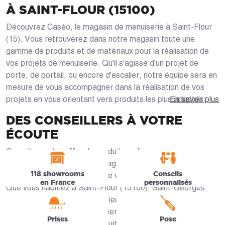
À SAINT-FLOUR (15100)
Découvrez Caséo, le magasin de menuiserie à Saint-Flour
(15). Vous retrouverez dans notre magasin toute une
gamme de produits et de matériaux pour la réalisation de
vos projets de menuiserie. Qu'il s'agisse d'un projet de
porte, de portail, ou encore d'escalier, notre équipe sera en
mesure de vous accompagner dans la réalisation de vos
projets en vous orientant vers produits les plus adaptés.
En savoir plus
DES CONSEILLERS À VOTRE
ÉCOUTE
Consultez notre offre de produits en ligne ou venez
rencontrer nos experts en magasin qui sauront vous guider
118 showrooms
Conseils
pas à pas dans la sélection de votre menuiserie sur-mesure.
en France
personnalisés
Que vous habitiez à Saint-Flour (15100), Saint-Georges,
Roffiac, Les Ternes ou Villedieu, nos artisans Sanflorains
sont là pour vous accompagner. Du choix des matériaux
Prises
Pose
jusqu’à la conception du produit final, les équipes de Caséo