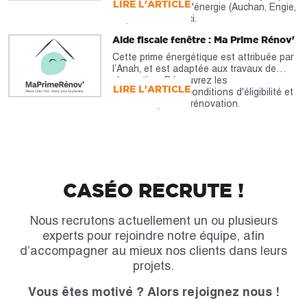
LIRE L'ARTICLE
les fournisseurs d'énergie (Auchan, Engie,
etc). À découvrir ici.
Aide fiscale fenêtre : Ma Prime Rénov'
Cette prime énergétique est attribuée par
l’Anah, et est adaptée aux travaux de
rénovation. Découvrez les
LIRE L'ARTICLE
caractéristiques, conditions d'éligibilité et
montants pour la rénovation.
CASÉO RECRUTE !
Nous recrutons actuellement un ou plusieurs
experts pour rejoindre notre équipe, afin
d’accompagner au mieux nos clients dans leurs
projets.
Vous êtes motivé ? Alors rejoignez nous !