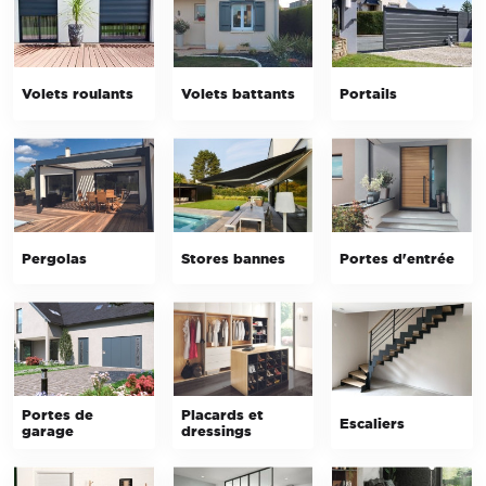
Volets roulants
Volets battants
Portails
Pergolas
Stores bannes
Portes d'entrée
Portes de
Placards et
Escaliers
garage
dressings