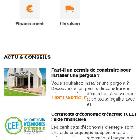
Financement
Livraison
ACTU & CONSEILS
Faut-il un permis de construire pour
installer une pergola ?
Vous souhaitez installer une pergola ?
Découvrez si un permis de construire est
nécessaire et les démarches à suivre pour
LIRE L'ARTICLE
réaliser votre projet en toute légalité avec
notre guide complet.
Certificats d'économie d'énergie (CEE)
: aide financière
Les certificats d'économie d'énergie sont
une aide énergétique supplémentaire
prévue par le gouvernement et payée par