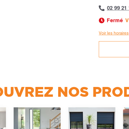
02 99 21
Fermé
V
Voir les horaires
Jour :
Lundi
Mardi
Mercredi
Jeudi
Vendredi
UVREZ NOS PRO
Samedi
Dimanche