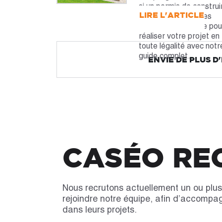
si un permis de construi
LIRE L'ARTICLE
est nécessaire et les
démarches à suivre pou
réaliser votre projet en
toute légalité avec notr
guide complet.
ENVIE DE PLUS D
CASÉO REC
Nous recrutons actuellement un ou plus
rejoindre notre équipe, afin d’accompa
dans leurs projets.