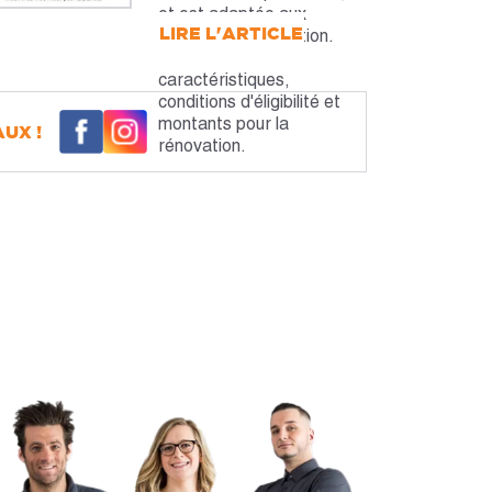
et est adaptée aux
LIRE L'ARTICLE
travaux de rénovation.
Découvrez les
caractéristiques,
conditions d'éligibilité et
montants pour la
UX !
rénovation.