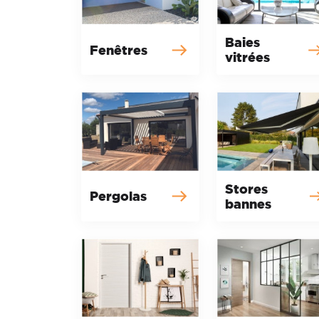
Baies
Fenêtres
vitrées
Stores
Pergolas
bannes