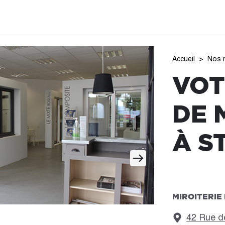
Accueil
Nos 
VOT
DE 
À S
MIROITERIE
42 Rue d