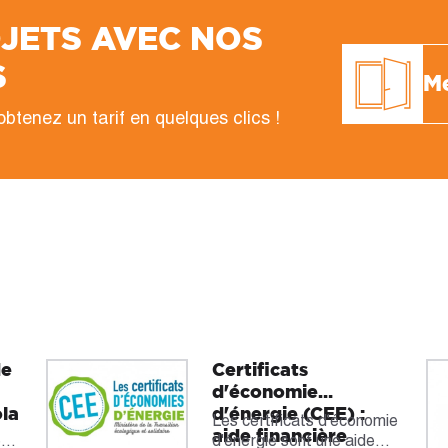
OJETS AVEC NOS
S
Me
btenez un tarif en quelques clics !
de
Certificats
d'économie
ola
d'énergie (CEE) :
r
Les certificats d'économie
aide financière
ez
d'énergie sont une aide