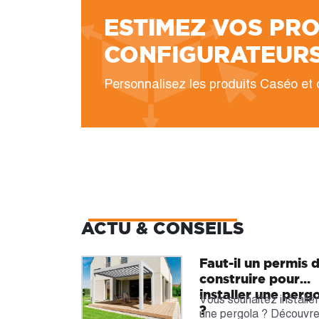
ESTIMEZ VOS PR
CONFIGURATEUR
Personnalisez les produits Caséo et o
ACTU & CONSEILS
Faut-il un permis 
construire pour
installer une perg
Vous souhaitez installe
?
une pergola ? Découvr