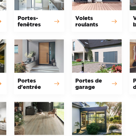
Portes-
Volets
V
fenêtres
roulants
b
Portes
Portes de
P
d'entrée
garage
d