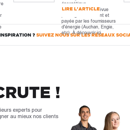
re
énergétique
LIRE L'ARTICLE
supplémentaire prévue
r
par le gouvernement et
payée par les fournisseurs
e
d'énergie (Auchan, Engie,
etc). À découvrir ici.
'INSPIRATION ?
SUIVEZ NOUS SUR LES RÉSEAUX SOCIA
RUTE !
ieurs experts pour
gner au mieux nos clients