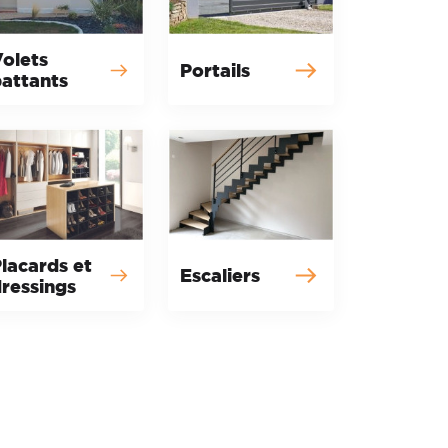
olets
Portails
attants
lacards et
Escaliers
ressings