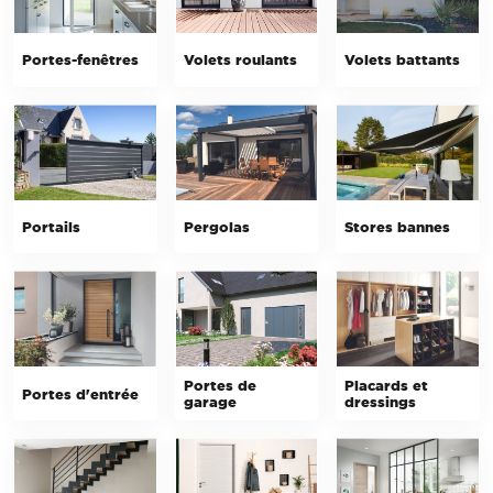
Portes-fenêtres
Volets roulants
Volets battants
Portails
Pergolas
Stores bannes
Portes de
Placards et
Portes d'entrée
garage
dressings