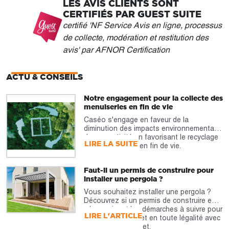
LES AVIS CLIENTS SONT
CERTIFIÉS PAR GUEST SUITE
certifié 'NF Service Avis en ligne, processus
de collecte, modération et restitution des
avis' par AFNOR Certification
ACTU & CONSEILS
Notre engagement pour la collecte des
menuiseries en fin de vie
Caséo s'engage en faveur de la
diminution des impacts environnementaux
de son activité en favorisant le recyclage
LIRE LA SUITE
des menuiseries en fin de vie.
Faut-il un permis de construire pour
installer une pergola ?
Vous souhaitez installer une pergola ?
Découvrez si un permis de construire est
nécessaire et les démarches à suivre pour
LIRE L'ARTICLE
réaliser votre projet en toute légalité avec
notre guide complet.