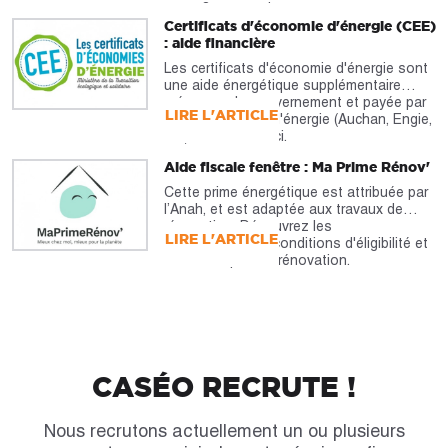
Certificats d'économie d'énergie (CEE)
: aide financière
Les certificats d'économie d'énergie sont
une aide énergétique supplémentaire
prévue par le gouvernement et payée par
LIRE L'ARTICLE
les fournisseurs d'énergie (Auchan, Engie,
etc). À découvrir ici.
Aide fiscale fenêtre : Ma Prime Rénov'
Cette prime énergétique est attribuée par
l’Anah, et est adaptée aux travaux de
rénovation. Découvrez les
LIRE L'ARTICLE
caractéristiques, conditions d'éligibilité et
montants pour la rénovation.
CASÉO RECRUTE !
Nous recrutons actuellement un ou plusieurs