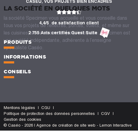
CASÉO, VOS PROJETS BIEN ENCADRÉS
LA SOCIÉTÉ EN QUELQUES MOTS
la société Specimen vous accueille et vous conseille dans
4,4/5
de satisfaction client
tous vos projets de fenêtres, portes, volets, et même sur
les cuisines, et ce du conseil jusqu’à la pose. Specimen est
2 755 Avis certifiés Guest Suite
une société indépendante, adhérente à l’enseigne
PRODUITS
spécialiste Caséo.
INFORMATIONS
CONSEILS
Mentions légales
CGU
Politique de protection des données personnelles
CGV
Gestion des cookies
© Caséo - 2026 | Agence de création de site web - Lemon Interactive