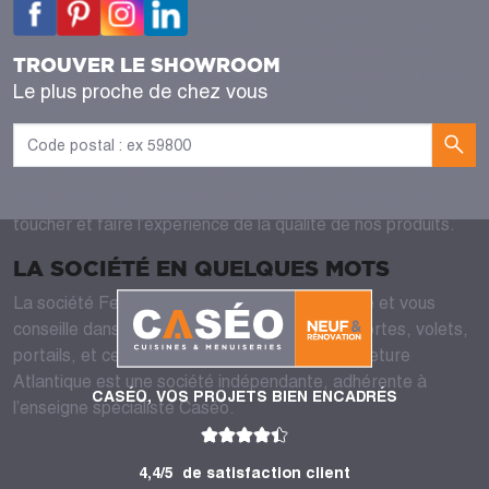
adaptés tant sur le niveau technique qu’esthétique. Ceux-ci
pourront vous informer de façon personnalisée sur les
TROUVER LE SHOWROOM
caractéristiques, certifications et performances d’isolation
Le plus proche de chez vous
thermique de nos références produits, pour des
menuiseries alu, bois sur-mesure…
Enfin, aller à Caséo, magasin de menuiserie à Pau, dans la
région Nouvelle-Aquitaine, c’est aussi l’occasion de venir
toucher et faire l’expérience de la qualité de nos produits.
LA SOCIÉTÉ EN QUELQUES MOTS
La société Fermeture Atlantique vous accueille et vous
conseille dans tous vos projets de fenêtres, portes, volets,
portails, et ce du conseil jusqu’à la pose. Fermeture
Atlantique est une société indépendante, adhérente à
CASÉO, VOS PROJETS BIEN ENCADRÉS
l’enseigne spécialiste Caséo.
4,4/5
de satisfaction client