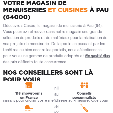
VOTRE MAGASIN DE
MENUISERIES
ET CUISINES
À PAU
(64000)
Découvrez Caséo, le magasin de menuiserie à Pau (64).
Vous pourrez retrouver dans notre magasin une grande
sélection de produits et de matériaux pour la réalisation de
vos projets de menuiserie. De la porte en passant par les
fenêtres ou bien encore les portails, nous sélectionnons
pour vous une gamme de produits adaptés et de qualité à
En savoir plus
des prix défiants toute concurrence.
NOS CONSEILLERS SONT LÀ
POUR VOUS
Parcourez notre catalogue en ligne ou venez rencontrer nos
118 showrooms
Conseils
spécialistes en magasin qui sauront vous guider à chaque
en France
personnalisés
instant pour choisir votre menuiserie sur-mesure. Que vous
viviez à Pau (64000), Lons, Gelos, Billère ou Jurançon, nos
artisans Palois sont à votre écoute. Du conseil sur les