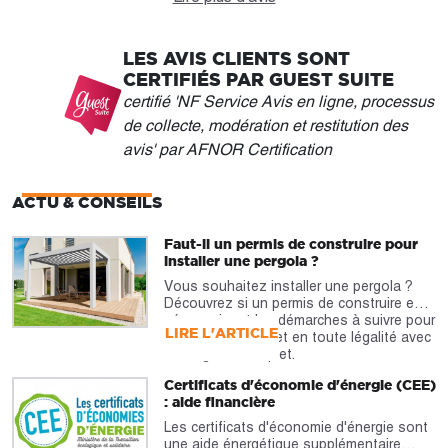
LES AVIS CLIENTS SONT
CERTIFIÉS PAR GUEST SUITE
certifié 'NF Service Avis en ligne, processus
de collecte, modération et restitution des
avis' par AFNOR Certification
ACTU & CONSEILS
Faut-il un permis de construire pour
installer une pergola ?
Vous souhaitez installer une pergola ?
Découvrez si un permis de construire est
nécessaire et les démarches à suivre pour
LIRE L'ARTICLE
réaliser votre projet en toute légalité avec
notre guide complet.
Certificats d'économie d'énergie (CEE)
: aide financière
Les certificats d'économie d'énergie sont
une aide énergétique supplémentaire