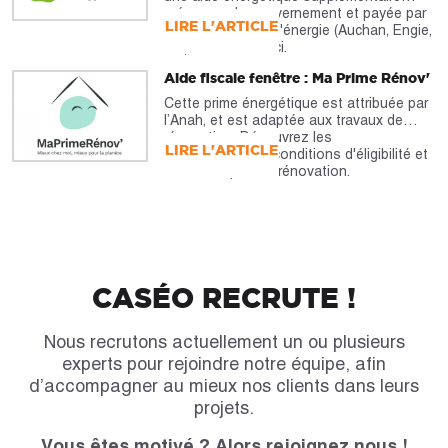
prévue par le gouvernement et payée par
LIRE L'ARTICLE
les fournisseurs d'énergie (Auchan, Engie,
etc). À découvrir ici.
Aide fiscale fenêtre : Ma Prime Rénov'
Cette prime énergétique est attribuée par
l’Anah, et est adaptée aux travaux de
rénovation. Découvrez les
LIRE L'ARTICLE
caractéristiques, conditions d'éligibilité et
montants pour la rénovation.
CASÉO RECRUTE !
Nous recrutons actuellement un ou plusieurs
experts pour rejoindre notre équipe, afin
d’accompagner au mieux nos clients dans leurs
projets.
Vous êtes motivé ? Alors rejoignez nous !