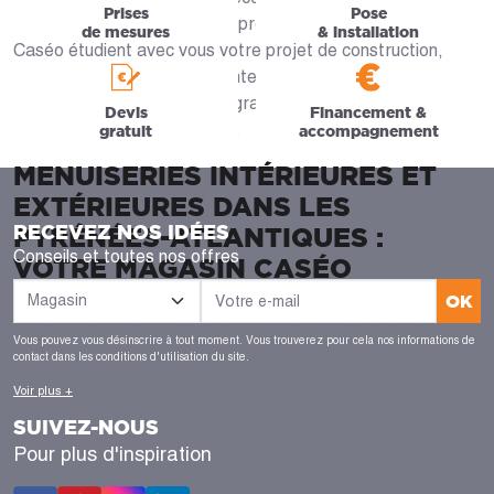
Prises
Pose
matériaux jusqu’à la pose du produit final, les équipes de
de mesures
& installation
Caséo étudient avec vous votre projet de construction,
vous conseillent et vous orientent. Vous bénéficiez alors
d’un devis complet et 100% gratuit pour concrétiser vos
Devis
Financement &
travaux de menuiserie à Pau.
gratuit
accompagnement
MENUISERIES INTÉRIEURES ET
EXTÉRIEURES DANS LES
RECEVEZ NOS IDÉES
PYRÉNÉES-ATLANTIQUES :
Conseils et toutes nos offres
VOTRE MAGASIN CASÉO
OK
Notre principal atout, c’est la proximité. Caséo regroupe en
effet un réseau important de magasins spécialisés dans les
Vous pouvez vous désinscrire à tout moment. Vous trouverez pour cela nos informations de
menuiseries intérieures ou extérieures mais aussi dans
contact dans les conditions d'utilisation du site.
l’aménagement de votre maison. Notre magasin de
Voir plus +
menuiserie à Pau, dans les Pyrénées-Atlantiques (64),
SUIVEZ-NOUS
intervient aussi bien sur le bâti neuf comme sur des projets
Pour plus d'inspiration
de rénovation. Fenêtres, volets, portails… nos artisans
qualifiés sélectionnent avec vous les produits les mieux