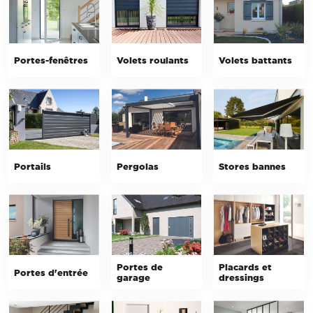
Portes-fenêtres
Volets roulants
Volets battants
Portails
Pergolas
Stores bannes
Portes de
Placards et
Portes d'entrée
garage
dressings