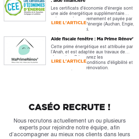
: aide financière
Les certificats d'économie d'énergie sont
une aide énergétique supplémentaire
prévue par le gouvernement et payée par
LIRE L'ARTICLE
les fournisseurs d'énergie (Auchan, Engie,
etc). À découvrir ici.
Aide fiscale fenêtre : Ma Prime Rénov'
Cette prime énergétique est attribuée par
l’Anah, et est adaptée aux travaux de
rénovation. Découvrez les
LIRE L'ARTICLE
caractéristiques, conditions d'éligibilité et
montants pour la rénovation.
CASÉO RECRUTE !
Nous recrutons actuellement un ou plusieurs
experts pour rejoindre notre équipe, afin
d’accompagner au mieux nos clients dans leurs