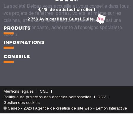
La société Delcaz vous accueille et vous conseille dans tous
4,4/5
de satisfaction client
vos projets de fenêtres, portes, volets, et même sur les
2 753 Avis certifiés Guest Suite
cuisines, et ce du conseil jusqu’à la pose. Delcaz est une
société indépendante, adhérente à l’enseigne spécialiste
PRODUITS
Caséo.
INFORMATIONS
CONSEILS
Mentions légales
CGU
Politique de protection des données personnelles
CGV
Gestion des cookies
© Caséo - 2026 | Agence de création de site web - Lemon Interactive