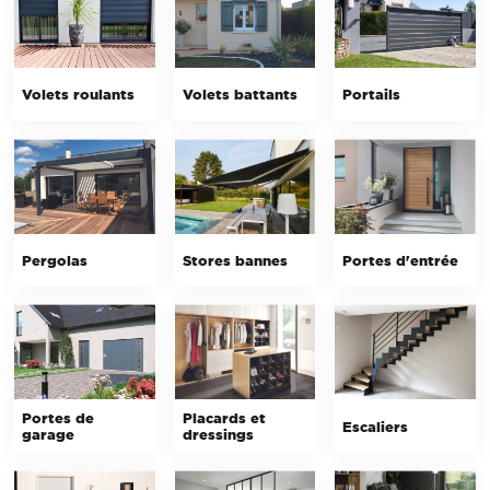
Volets roulants
Volets battants
Portails
Pergolas
Stores bannes
Portes d'entrée
Portes de
Placards et
Escaliers
garage
dressings