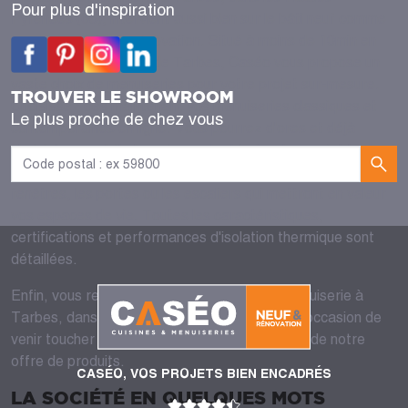
Pour plus d'inspiration
Pyrénées (65), intervient aussi bien sur le bâti neuf comme
sur des projets de rénovation. Situé à moins de 10min en
voiture du centre-ville de Tarbes, Caséo vous propose un
vaste choix de menuiseries pour votre projet sur-mesure.
TROUVER LE SHOWROOM
Choisissez dès maintenant vos menuiseries classiques et
Le plus proche de chez vous
contemporaines en ligne. Vous pourrez d'ores et déjà
choisir les produits les mieux adaptés à votre projet tant sur
le plan technique qu'esthétique. Vous y trouverez les
fenêtres, les portes ou les escaliers qui mettront en valeur
vos espaces de vie. Toutes les caractéristiques,
certifications et performances d'isolation thermique sont
détaillées.
Enfin, vous rendre dans votre magasin de menuiserie à
Tarbes, dans la région Occitanie, c’est aussi l’occasion de
venir toucher et faire l’expérience de la qualité de notre
offre de produits.
CASÉO, VOS PROJETS BIEN ENCADRÉS
LA SOCIÉTÉ EN QUELQUES MOTS