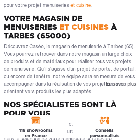
pour votre projet menuiseries
et cuisine
.
VOTRE MAGASIN DE
MENUISERIES
ET CUISINES
À
TARBES (65000)
Découvrez Caséo, le magasin de menuiserie à Tarbes (65).
Vous pourrez retrouver dans notre magasin un large choix
de produits et de matériaux pour réaliser tous vos projets
de menuiserie. Qu'il s'agisse d'un projet de porte, de portail,
ou encore de fenêtre, notre équipe sera en mesure de vous
accompagner dans la réalisation de vos projets en vous
En savoir plus
orientant vers produits les plus adaptés.
NOS SPÉCIALISTES SONT LÀ
POUR VOUS
Parcourez notre site en ligne ou venez rencontrer nos
118 showrooms
Conseils
conseillers en magasin qui sauront vous guider pas à pas
en France
personnalisés
dans la sélection de votre menuiserie sur-mesure.