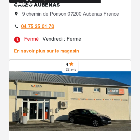
CASÉO AUBENAS
en fin de vie
9 chemin de Ponson 07200 Aubenas France

04 75 35 01 70

Fermé
Vendredi : Fermé
En savoir plus sur le magasin
4
122 avis