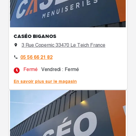
CASÉO BIGANOS
3 Rue Copernic 33470 Le Teich France

05 56 66 21 82

Fermé
Vendredi : Fermé
En savoir plus sur le magasin