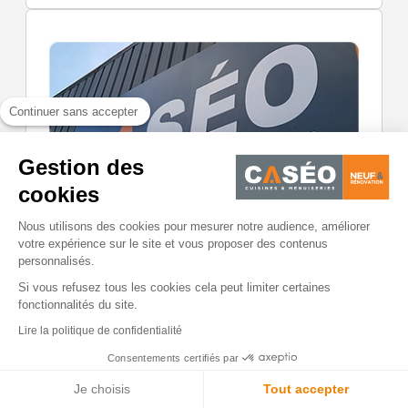
Continuer sans accepter
Gestion des
cookies
Nous utilisons des cookies pour mesurer notre audience, améliorer
votre expérience sur le site et vous proposer des contenus
personnalisés.
CASÉO BORDEAUX CENTRE
Si vous refusez tous les cookies cela peut limiter certaines
50 Cours Georges Clémenceau 33000

fonctionnalités du site.
Bordeaux France
Lire la politique de confidentialité
Consentements certifiés par
05 56 56 97 97

Je choisis
Tout accepter
Fermé
Vendredi : 10h00-18h00