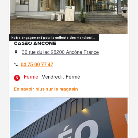
Notre engagement pour la collecte des menuiseries
CASÉO ANCÔNE
en fin de vie
30 rue du lac 26200 Ancône France

04 75 00 77 47

Fermé
Vendredi : Fermé
En savoir plus sur le magasin