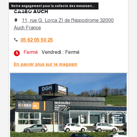
Notre engagement pour la collecte des menuiseries
CASÉO AUCH
en fin de vie
11, rue G. Lorca ZI de l'hippodrome 32000

Auch France
05 62 05 50 25

Fermé
Vendredi : Fermé
En savoir plus sur le magasin