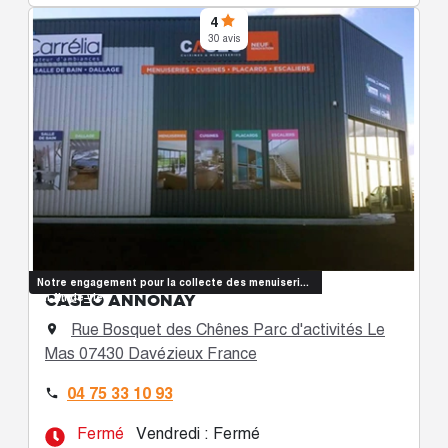
4
30 avis
Notre engagement pour la collecte des menuiseries
CASÉO ANNONAY
en fin de vie
Rue Bosquet des Chênes Parc d'activités Le

Mas 07430 Davézieux France
04 75 33 10 93

Fermé
Vendredi : Fermé