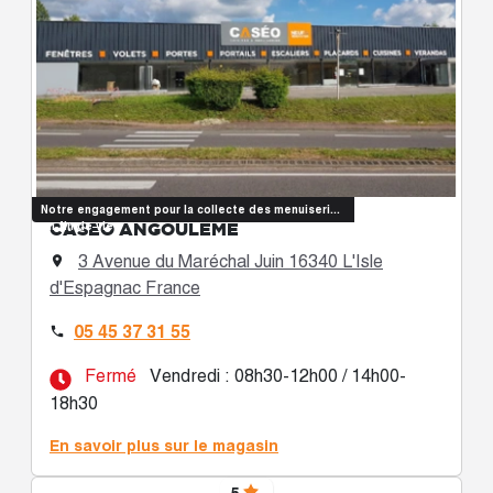
Notre engagement pour la collecte des menuiseries
CASÉO ANGOULÊME
en fin de vie
3 Avenue du Maréchal Juin 16340 L'Isle

d'Espagnac France
05 45 37 31 55

Fermé
Vendredi : 08h30-12h00 / 14h00-
18h30
En savoir plus sur le magasin
5