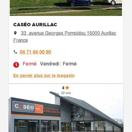
CASÉO AURILLAC
33, avenue Georges Pompidou 15000 Aurillac

France
04 71 64 00 90

Fermé
Vendredi : Fermé
En savoir plus sur le magasin
4
22 avis