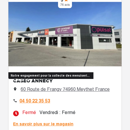
76 avis
Notre engagement pour la collecte des menuiseries
CASÉO ANNECY
en fin de vie
60 Route de Frangy 74960 Meythet France

04 50 22 35 53

Fermé
Vendredi : Fermé
En savoir plus sur le magasin