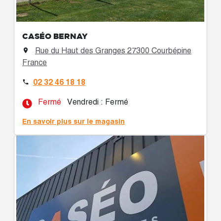
CASÉO BERNAY
Rue du Haut des Granges 27300 Courbépine

France
02 32 46 18 18

Fermé
Vendredi : Fermé
En savoir plus sur le magasin