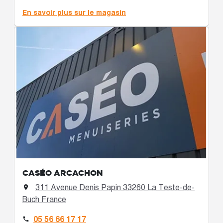
En savoir plus sur le magasin
CASÉO ARCACHON
311 Avenue Denis Papin 33260 La Teste-de-

Buch France
05 56 66 17 17
