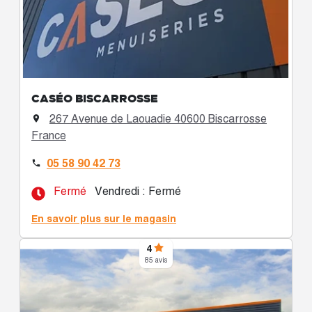
CASÉO BISCARROSSE
267 Avenue de Laouadie 40600 Biscarrosse

France
05 58 90 42 73

Fermé
Vendredi : Fermé
En savoir plus sur le magasin
4
85 avis