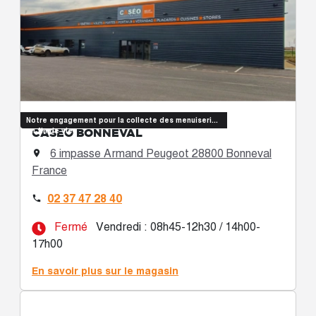
Notre engagement pour la collecte des menuiseries
CASÉO BONNEVAL
en fin de vie
6 impasse Armand Peugeot 28800 Bonneval

France
02 37 47 28 40

Fermé
Vendredi : 08h45-12h30 / 14h00-
17h00
En savoir plus sur le magasin