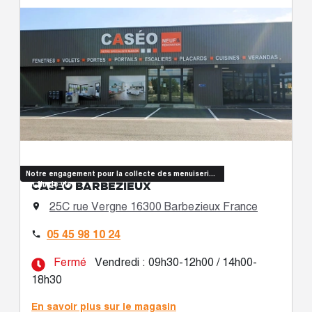
Notre engagement pour la collecte des menuiseries
CASÉO BARBEZIEUX
en fin de vie
25C rue Vergne 16300 Barbezieux France

05 45 98 10 24

Fermé
Vendredi : 09h30-12h00 / 14h00-
18h30
En savoir plus sur le magasin