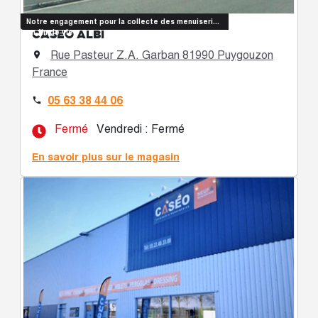
Notre engagement pour la collecte des menuiseries
CASÉO ALBI
en fin de vie
Rue Pasteur Z.A. Garban 81990 Puygouzon

France
05 63 38 44 06

Fermé
Vendredi : Fermé
En savoir plus sur le magasin